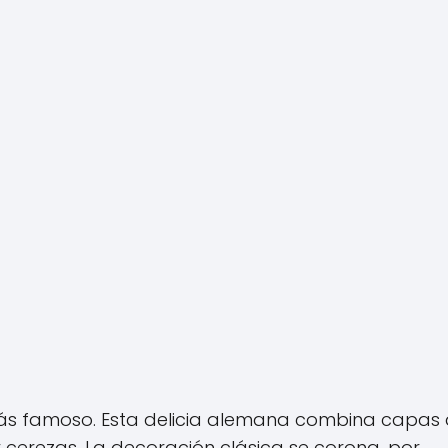
ás famoso. Esta delicia alemana combina capas
cerezas. La decoración clásica se corona, por