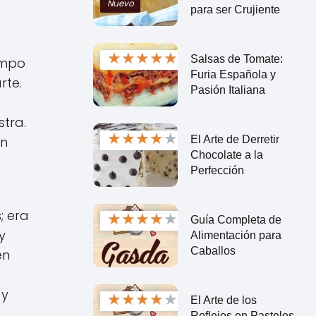
Nuevo
para ser Crujiente
★
★
★
★
★
Salsas de Tomate:
empo
Furia Española y
rte.
Pasión Italiana
stra.
★
★
★
★
★
El Arte de Derretir
un
Chocolate a la
Perfección
; era
★
★
★
★
★
Guía Completa de
y
Alimentación para
Caballos
en
 y
★
★
★
★
★
El Arte de los
Reflejos en Pasteles