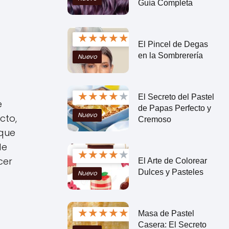
Guía Completa
★
★
★
★
★
El Pincel de Degas
en la Sombrerería
Nuevo
★
★
★
★
★
El Secreto del Pastel
e
de Papas Perfecto y
Nuevo
cto,
Cremoso
 que
de
★
★
★
★
★
cer
El Arte de Colorear
Dulces y Pasteles
Nuevo
★
★
★
★
★
Masa de Pastel
Casera: El Secreto