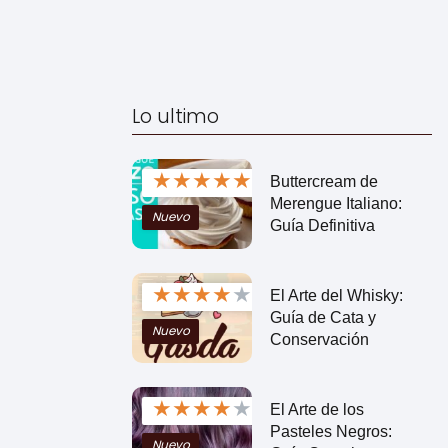
Lo ultimo
★
★
★
★
★
Buttercream de
Merengue Italiano:
Nuevo
Guía Definitiva
★
★
★
★
★
El Arte del Whisky:
Guía de Cata y
Nuevo
Conservación
★
★
★
★
★
El Arte de los
Pasteles Negros:
Nuevo