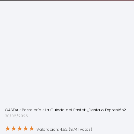
GASDA
Pastelería
La Guinda del Pastel: ¿Fiesta o Expresión?
30/06/2025
★
★
★
★
★
Valoración: 4.52 (8741 votos)