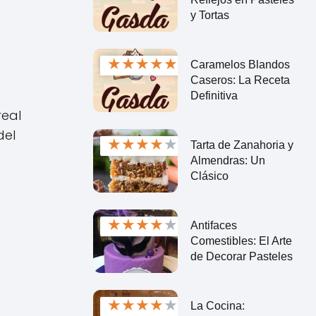
y Tortas
★
★
★
★
★
Caramelos Blandos
Caseros: La Receta
Definitiva
real
del
★
★
★
★
★
Tarta de Zanahoria y
Almendras: Un
Clásico
★
★
★
★
★
Antifaces
Comestibles: El Arte
de Decorar Pasteles
★
★
★
★
★
La Cocina: