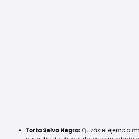
Torta Selva Negra:
Quizás el ejemplo m
bizcocho de chocolate, nata montada y 