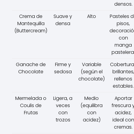
densos.
Crema de
Suave y
Alto
Pasteles 
Mantequilla
densa
pisos,
(Buttercream)
decoraci
con
manga
pastelera
Ganache de
Firme y
Variable
Cobertura
Chocolate
sedosa
(según el
brillantes
chocolate)
rellenos
estables.
Mermelada o
Ligera, a
Medio
Aportar
Coulis de
veces
(equilibra
frescura 
Frutas
con
con
acidez,
trozos
acidez)
ideal co
cremas.