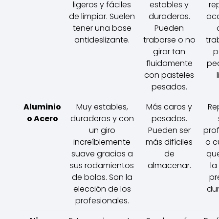
ligeros y fáciles
estables y
re
de limpiar. Suelen
duraderos.
oca
tener una base
Pueden
antideslizante.
trabarse o no
tra
girar tan
p
fluidamente
pe
con pasteles
pesados.
Aluminio
Muy estables,
Más caros y
Re
o Acero
duraderos y con
pesados.
un giro
Pueden ser
pro
increíblemente
más difíciles
o c
suave gracias a
de
qu
sus rodamientos
almacenar.
la
de bolas. Son la
pr
elección de los
dur
profesionales.