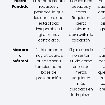
Hierro
Extremadamente
Son los más
Pro
Fundido
robustos y
pesados y
que
pesados, lo que
caros.
con
les confiere una
Requieren
d
estabilidad
cierto
pi
insuperable. El
cuidado
gr
giro es muy
para evitar la
controlado.
oxidación.
Madera
Estéticamente
El giro puede
Q
o
muy atractivos,
no ser tan
bu
Mármol
pueden servir
fluido como
her
también como
en los de
f
base de
metal.
que
presentación.
Requieren
si
más
ex
cuidados en
cr
la limpieza.