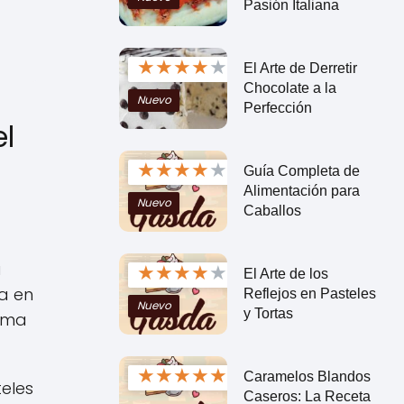
Pasión Italiana
★
★
★
★
★
El Arte de Derretir
Chocolate a la
Nuevo
Perfección
el
★
★
★
★
★
Guía Completa de
Alimentación para
Nuevo
Caballos
a
★
★
★
★
★
El Arte de los
a en
Reflejos en Pasteles
Nuevo
y Tortas
orma
★
★
★
★
★
Caramelos Blandos
teles
Caseros: La Receta