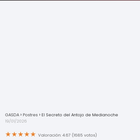
GASDA
Postres
El Secreto del Antojo de Medianoche
19/01/2026
★
★
★
★
★
Valoración: 4.67 (1685 votos)