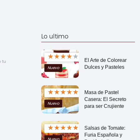
Lo ultimo
★
★
★
★
★
El Arte de Colorear
tu 
Dulces y Pasteles
Nuevo
★
★
★
★
★
Masa de Pastel
Casera: El Secreto
Nuevo
para ser Crujiente
★
★
★
★
★
Salsas de Tomate:
Furia Española y
Nuevo