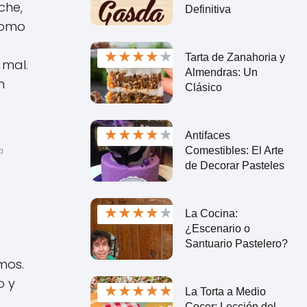
che,
Definitiva
como
★
★
★
★
★
Tarta de Zanahoria y
 mal.
Almendras: Un
n
Clásico
★
★
★
★
★
Antifaces
Comestibles: El Arte
 
de Decorar Pasteles
★
★
★
★
★
La Cocina:
¿Escenario o
Santuario Pastelero?
mos.
o y
★
★
★
★
★
La Torta a Medio
Cocer: Lección del