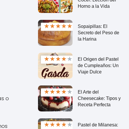
Horno a la Vida
★
★
★
★
★
Sopaipillas: El
Secreto del Peso de
la Harina
★
★
★
★
★
El Origen del Pastel
de Cumpleaños: Un
Viaje Dulce
★
★
★
★
★
El Arte del
as o
Cheesecake: Tipos y
Receta Perfecta
★
★
★
★
★
Pastel de Milanesa:
mos