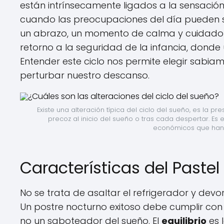
están intrínsecamente ligados a la sensació
cuando las preocupaciones del día pueden 
un abrazo, un momento de calma y cuidado pe
retorno a la seguridad de la infancia, donde 
Entender este ciclo nos permite elegir sabia
perturbar nuestro descanso.
Existe una alteración típica del ciclo del sueño, es la 
precoz al inicio del sueño o tras cada despertar. Es 
económicos que han 
Características del Paste
No se trata de asaltar el refrigerador y de
Un postre nocturno exitoso debe cumplir con c
no un saboteador del sueño. El
equilibrio
es l