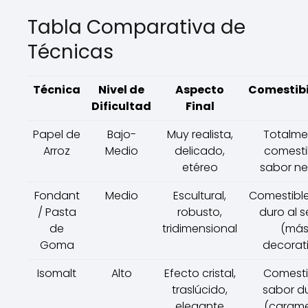
Tabla Comparativa de
Técnicas
Técnica
Nivel de
Aspecto
Comestibi
Dificultad
Final
Papel de
Bajo-
Muy realista,
Totalme
Arroz
Medio
delicado,
comesti
etéreo
sabor ne
Fondant
Medio
Escultural,
Comestible
/ Pasta
robusto,
duro al 
de
tridimensional
(má
Goma
decorat
Isomalt
Alto
Efecto cristal,
Comesti
traslúcido,
sabor d
elegante
(carame