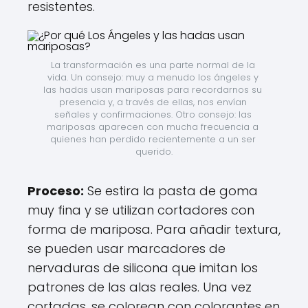
resistentes.
La transformación es una parte normal de la 
vida. Un consejo: muy a menudo los ángeles y 
las hadas usan mariposas para recordarnos su 
presencia y, a través de ellas, nos envían 
señales y confirmaciones. Otro consejo: las 
mariposas aparecen con mucha frecuencia a 
quienes han perdido recientemente a un ser 
querido.
Proceso:
Se estira la pasta de goma
muy fina y se utilizan cortadores con
forma de mariposa. Para añadir textura,
se pueden usar marcadores de
nervaduras de silicona que imitan los
patrones de las alas reales. Una vez
cortadas, se colorean con colorantes en