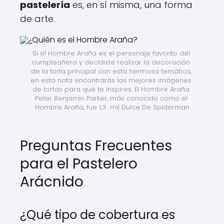
pastelería
es, en sí misma, una forma
de arte.
Si el Hombre Araña es el personaje favorito del 
cumpleañero y decidiste realizar la decoración 
de la torta principal con esta hermosa temática, 
en esta nota encontrarás las mejores imágenes 
de tortas para que te inspires. El Hombre Araña 
Peter Benjamín Parker, más conocido como el 
Hombre Araña, fue 1,3  mil Dulce De Spiderman
Preguntas Frecuentes
para el Pastelero
Arácnido
¿Qué tipo de cobertura es