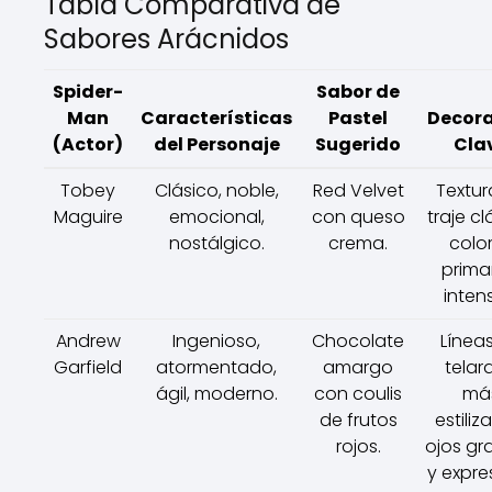
Tabla Comparativa de
Sabores Arácnidos
Spider-
Sabor de
Man
Características
Pastel
Decora
(Actor)
del Personaje
Sugerido
Cla
Tobey
Clásico, noble,
Red Velvet
Textur
Maguire
emocional,
con queso
traje cl
nostálgico.
crema.
colo
prima
inten
Andrew
Ingenioso,
Chocolate
Línea
Garfield
atormentado,
amargo
telar
ágil, moderno.
con coulis
má
de frutos
estiliz
rojos.
ojos gr
y expre