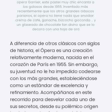
opera Garnier, este pastel muy chic encanta a 
los golosos desde 1955. Inventado más 
recientemente que los otros grandes clásicos 
parisinos, el opera no tiene nada que envidiar: 
crema de café, ganache, bizcocho gioconda … y 
un glaseado de chocolate tan divino que se lo 
decora con una hoja de oro.
A diferencia de otros clásicos con siglos
de historia, el Ópera es una creación
relativamente moderna, nacida en el
corazón de París en 1955. Sin embargo,
su juventud no le ha impedido codearse
con los más grandes, estableciéndose
como un estándar de excelencia y
refinamiento. Acompáñanos en este
recorrido para desvelar cada uno de
sus secretos, desde su polémico origen