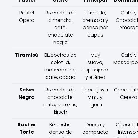
Pastel
Bizcocho de
Húmeda,
Café y
Ópera
almendra,
cremosa y
Chocola
café,
densa por
Amarg
chocolate
capas
negro
Tiramisú
Bizcochos de
Muy
Café y
soletilla,
suave,
Mascarpo
mascarpone,
esponjosa
café, cacao
y etérea
Selva
Bizcocho de
Esponjosa
Chocolat
Negra
chocolate,
y muy
Cereza
nata, cerezas,
ligera
kirsch
Sacher
Bizcocho
Densa y
Chocola
Torte
denso de
compacta
Intenso 