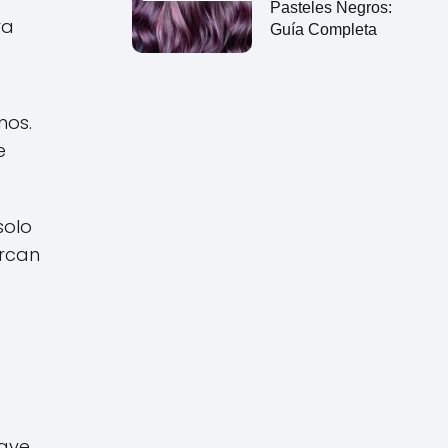
Pasteles Negros:
ra
Guía Completa
nos.
e
solo
arcan
uave