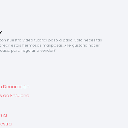
n nuestro vídeo tutorial paso a paso. Solo necesitas 
crear estas hermosas mariposas. ¿Te gustaría hacer 
casa, para regalar o vender?
tu Decoración
as de Ensueño
oma
estra