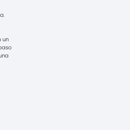
a.
n un
 paso
 una