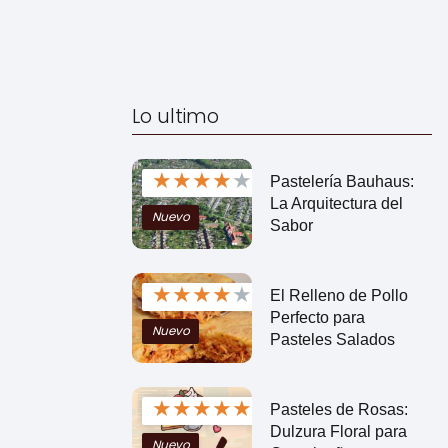
Lo ultimo
★
★
★
★
★
Pastelería Bauhaus:
La Arquitectura del
Nuevo
Sabor
★
★
★
★
★
El Relleno de Pollo
Perfecto para
Nuevo
Pasteles Salados
★
★
★
★
★
Pasteles de Rosas:
Dulzura Floral para
Nuevo