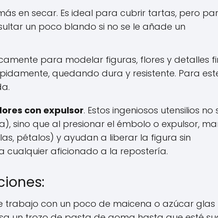
más en secar. Es ideal para cubrir tartas, pero pa
ultar un poco blando si no se le añade un
amente para modelar figuras, flores y detalles fi
pidamente, quedando dura y resistente. Para est
da.
ores con expulsor
. Estos ingeniosos utensilios no 
a), sino que al presionar el émbolo o expulsor, m
las, pétalos) y ayudan a liberar la figura sin
a cualquier aficionado a la repostería.
ciones:
de trabajo con un poco de maicena o azúcar glas
asa un trozo de pasta de goma hasta que esté s