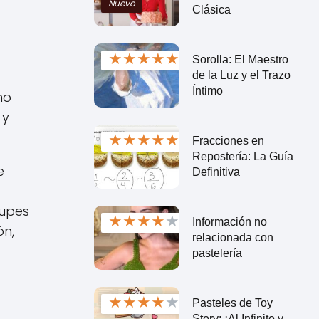
Nuevo
Clásica
★
★
★
★
★
Sorolla: El Maestro
de la Luz y el Trazo
Íntimo
no
 y
★
★
★
★
★
Fracciones en
Repostería: La Guía
e
Definitiva
cupes
★
★
★
★
★
Información no
ón,
relacionada con
pastelería
★
★
★
★
★
Pasteles de Toy
Story: ¡Al Infinito y