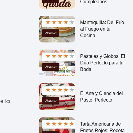
Cumpleaños
★
★
★
★
★
Mantequilla: Del Frío
al Fuego en tu
Nuevo
Cocina
★
★
★
★
★
Pasteles y Globos: El
Dúo Perfecto para tu
Nuevo
Boda
★
★
★
★
★
El Arte y Ciencia del
Pastel Perfecto
e la
Nuevo
★
★
★
★
★
Tarta Americana de
Frutos Rojos: Receta