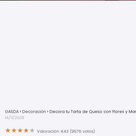
GASDA
Decoración
Decora tu Tarta de Queso con Flores y Ma
14/11/2025
★
★
★
★
★
Valoración: 4.43 (9576 votos)