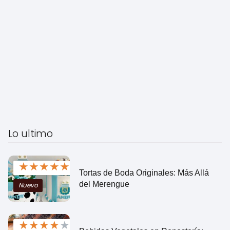
Lo ultimo
★
★
★
★
★
Tortas de Boda Originales: Más Allá
del Merengue
Nuevo
★
★
★
★
★