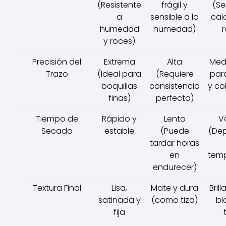
(Resistente
frágil y
(Se
a
sensible a la
calo
humedad
humedad)
y roces)
Precisión del
Extrema
Alta
Med
Trazo
(Ideal para
(Requiere
par
boquillas
consistencia
y co
finas)
perfecta)
Tiempo de
Rápido y
Lento
V
Secado
estable
(Puede
(De
tardar horas
en
temp
endurecer)
Textura Final
Lisa,
Mate y dura
Bril
satinada y
(como tiza)
bl
fija