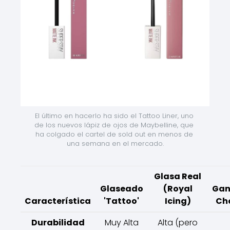
El último en hacerlo ha sido el Tattoo Liner, uno 
de los nuevos lápiz de ojos de Maybelline, que 
ha colgado el cartel de sold out en menos de 
una semana en el mercado.
Glasa Real
Glaseado
(Royal
Gan
Característica
'Tattoo'
Icing)
Ch
Durabilidad
Muy Alta
Alta (pero