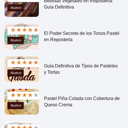
Bebidas Vegetales en Repostería:
Guía Definitiva
Nuevo
★
★
★
★
★
El Poder Secreto de los Tonos Pastel
en Repostería
Nuevo
★
★
★
★
★
Guía Definitiva de Tipos de Pasteles
y Tortas
Nuevo
★
★
★
★
★
Pastel Piña Colada con Cobertura de
Queso Crema
Nuevo
★
★
★
★
★