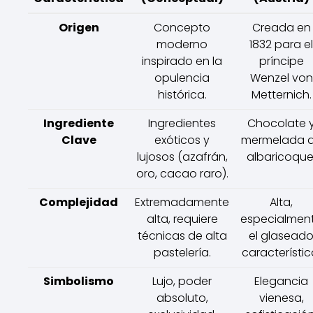
Origen
Concepto
Creada en
moderno
1832 para el
inspirado en la
príncipe
opulencia
Wenzel von
histórica.
Metternich.
Ingrediente
Ingredientes
Chocolate 
Clave
exóticos y
mermelada 
lujosos (azafrán,
albaricoque
oro, cacao raro).
Complejidad
Extremadamente
Alta,
alta, requiere
especialmen
técnicas de alta
el glasead
pastelería.
característic
Simbolismo
Lujo, poder
Elegancia
absoluto,
vienesa,