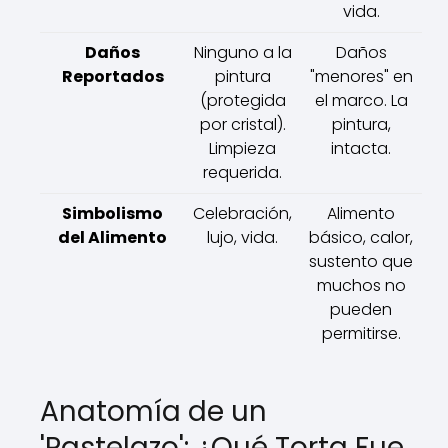
vida.
Daños
Ninguno a la
Daños
Reportados
pintura
"menores" en
(protegida
el marco. La
por cristal).
pintura,
Limpieza
intacta.
requerida.
Simbolismo
Celebración,
Alimento
del Alimento
lujo, vida.
básico, calor,
sustento que
muchos no
pueden
permitirse.
Anatomía de un
'Pastelazo': ¿Qué Torta Fue