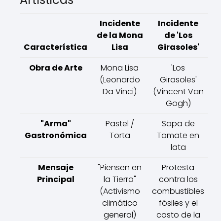
Incidente
Incidente
de la Mona
de 'Los
Característica
Lisa
Girasoles'
Obra de Arte
Mona Lisa
'Los
(Leonardo
Girasoles'
Da Vinci)
(Vincent Van
Gogh)
"Arma"
Pastel /
Sopa de
Gastronómica
Torta
Tomate en
lata
Mensaje
"Piensen en
Protesta
Principal
la Tierra"
contra los
(Activismo
combustibles
climático
fósiles y el
general)
costo de la