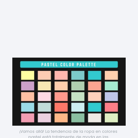
¡Vamos allá! La tendencia de la ropa en colores 
pastel está totalmente de moda en las 