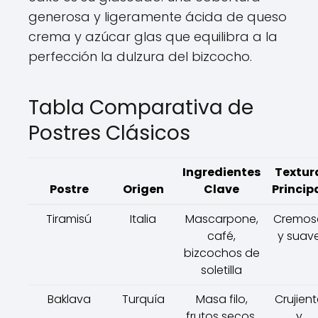
generosa y ligeramente ácida de queso
crema y azúcar glas que equilibra a la
perfección la dulzura del bizcocho.
Tabla Comparativa de
Postres Clásicos
Ingredientes
Textur
Postre
Origen
Clave
Princip
Tiramisú
Italia
Mascarpone,
Cremos
café,
y suav
bizcochos de
soletilla
Baklava
Turquía
Masa filo,
Crujient
frutos secos,
y