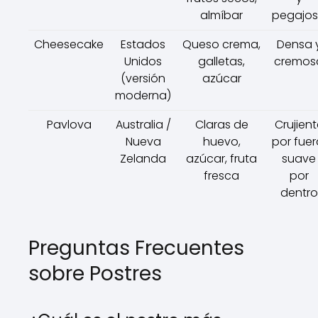
almíbar
pegajo
Cheesecake
Estados
Queso crema,
Densa 
Unidos
galletas,
cremos
(versión
azúcar
moderna)
Pavlova
Australia /
Claras de
Crujient
Nueva
huevo,
por fuer
Zelanda
azúcar, fruta
suave
fresca
por
dentro
Preguntas Frecuentes
sobre Postres