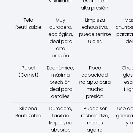
visibilidad.
resistente a
alta presión.
Tela
Muy
Limpieza
Ma
Reutilizable
duradera,
exhaustiva,
churros
ecológica,
puede teñirse
patata
ideal para
u oler.
de
alta
presión.
Papel
Económica,
Poca
Choc
(Cornet)
máxima
capacidad,
glas
precisión,
no apta para
escr
ideal para
mucha
fili
detalles.
presión.
Silicona
Duradera,
Puede ser
Uso d
Reutilizable
fácil de
resbaladiza,
genera
limpiar, no
menos
y p
absorbe
agarre.