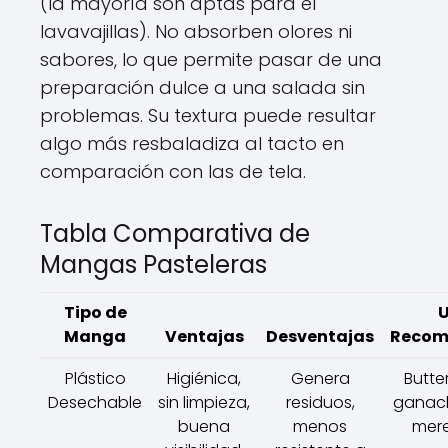
(la mayoría son aptas para el
lavavajillas). No absorben olores ni
sabores, lo que permite pasar de una
preparación dulce a una salada sin
problemas. Su textura puede resultar
algo más resbaladiza al tacto en
comparación con las de tela.
Tabla Comparativa de
Mangas Pasteleras
Tipo de
Manga
Ventajas
Desventajas
Recom
Plástico
Higiénica,
Genera
Butte
Desechable
sin limpieza,
residuos,
ganach
buena
menos
mer