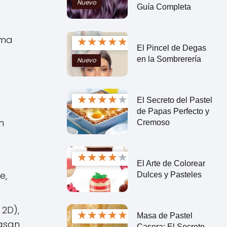
Nuevo
Guía Completa
sma
★
★
★
★
★
El Pincel de Degas
en la Sombrerería
Nuevo
★
★
★
★
★
El Secreto del Pastel
de Papas Perfecto y
n
Cremoso
★
★
★
★
★
El Arte de Colorear
e,
Dulces y Pasteles
 2D),
★
★
★
★
★
Masa de Pastel
basan
Casera: El Secreto