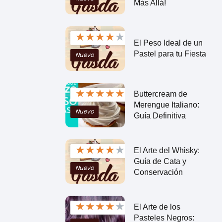
Más Allá!
★
★
★
★
★
El Peso Ideal de un
Pastel para tu Fiesta
Nuevo
★
★
★
★
★
Buttercream de
Merengue Italiano:
Nuevo
Guía Definitiva
★
★
★
★
★
El Arte del Whisky:
Guía de Cata y
Nuevo
Conservación
★
★
★
★
★
El Arte de los
Pasteles Negros: