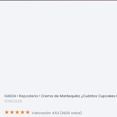
GASDA
Repostería
Crema de Mantequilla: ¿Cuántos Cupcakes
11/05/2025
★
★
★
★
★
Valoración: 4.53 (3920 votos)