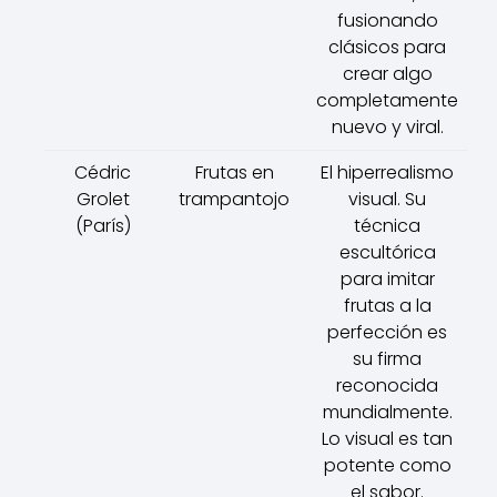
fusionando
clásicos para
crear algo
completamente
nuevo y viral.
Cédric
Frutas en
El hiperrealismo
Grolet
trampantojo
visual. Su
(París)
técnica
escultórica
para imitar
frutas a la
perfección es
su firma
reconocida
mundialmente.
Lo visual es tan
potente como
el sabor.