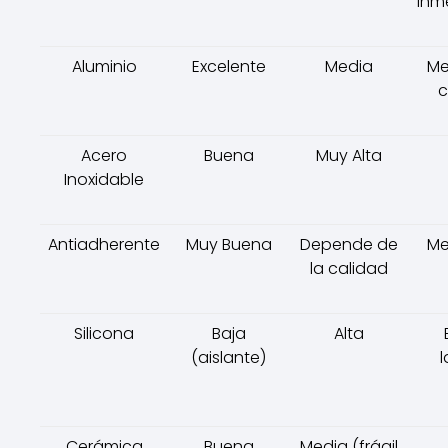
inm
Aluminio
Excelente
Media
Me
c
Acero
Buena
Muy Alta
Inoxidable
Antiadherente
Muy Buena
Depende de
Me
la calidad
Silicona
Baja
Alta
(aislante)
l
Cerámica
Buena
Media (frágil