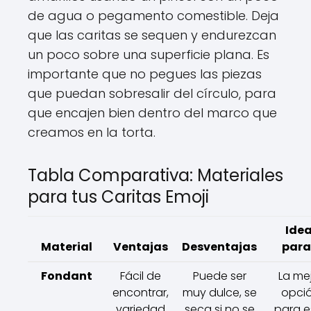
de agua o pegamento comestible. Deja
que las caritas se sequen y endurezcan
un poco sobre una superficie plana. Es
importante que no pegues las piezas
que puedan sobresalir del círculo, para
que encajen bien dentro del marco que
creamos en la torta.
Tabla Comparativa: Materiales
para tus Caritas Emoji
Idea
Material
Ventajas
Desventajas
para.
Fondant
Fácil de
Puede ser
La me
encontrar,
muy dulce, se
opci
variedad
seca si no se
para e