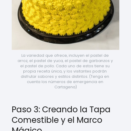
La variedad que ofrece, incluyen el pastel de 
arroz, el pastel de yuca, el pastel de garbanzos y 
el pastel de pollo. Cada uno de estos tiene su 
propia receta única, y los visitantes podrán 
disfrutar sabores y estilos distintos. (Tenga en 
cuenta los números de emergencia en 
Cartagena)
Paso 3: Creando la Tapa
Comestible y el Marco
Mágico