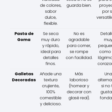
de colores,
guarda bien.
proye
sabor
por 
dulce,
versatil
flexible.
Pasta de
Se seca
No es
Detal
Goma
muy duro
agradable
mu
y rápido,
para comer,
peque
ideal para
se rompe
como 
detalles
con facilidad.
lágrim
finos.
corazo
Galletas
Añade una
Más
Un
Decoradas
textura
laborioso
alterna
crujiente,
(hornear y
si no 
100%
decorar con
gusta
comestible
glasé real).
fonda
y delicioso.