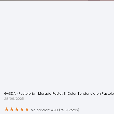
GASDA
Pastelería
Morado Pastel: El Color Tendencia en Pastele
28/06/2025
★
★
★
★
★
Valoración: 4.98 (7919 votos)