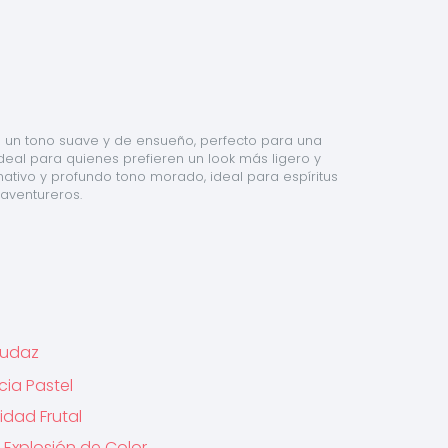
 un tono suave y de ensueño, perfecto para una 
deal para quienes prefieren un look más ligero y 
amativo y profundo tono morado, ideal para espíritus 
aventureros.
 Audaz
cia Pastel
idad Frutal
 Explosión de Color