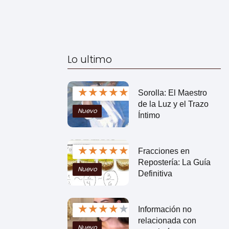
Lo ultimo
★
★
★
★
★
Sorolla: El Maestro
de la Luz y el Trazo
Nuevo
Íntimo
★
★
★
★
★
Fracciones en
Repostería: La Guía
Nuevo
Definitiva
★
★
★
★
★
Información no
relacionada con
Nuevo