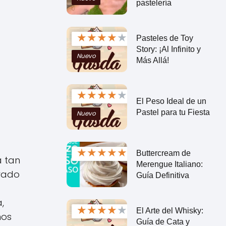
pastelería
★
★
★
★
★
Pasteles de Toy
Story: ¡Al Infinito y
Nuevo
Más Allá!
★
★
★
★
★
El Peso Ideal de un
Pastel para tu Fiesta
Nuevo
★
★
★
★
★
Buttercream de
a tan
Merengue Italiano:
orado
Guía Definitiva
,
★
★
★
★
★
El Arte del Whisky:
nos
Guía de Cata y