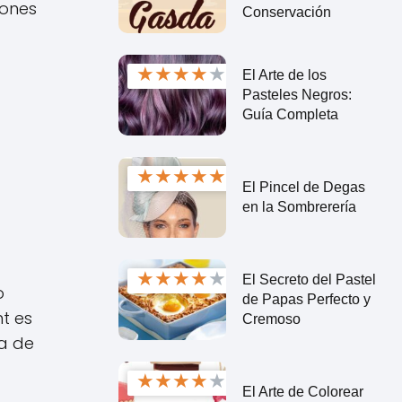
iones
Conservación
★
★
★
★
★
El Arte de los
Pasteles Negros:
Guía Completa
★
★
★
★
★
El Pincel de Degas
en la Sombrerería
★
★
★
★
★
El Secreto del Pastel
o
de Papas Perfecto y
t es
Cremoso
la de
★
★
★
★
★
El Arte de Colorear