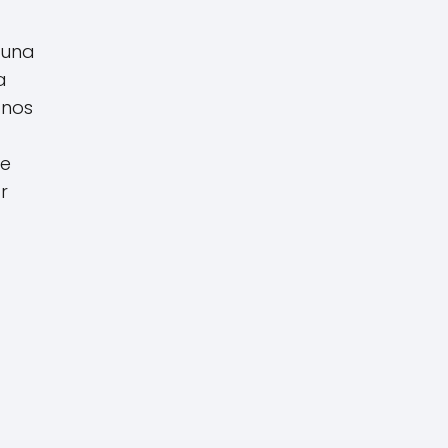
 una
a
onos
te
r