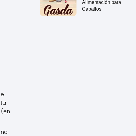
Alimentación para
Caballos
de
sta
 (en
una