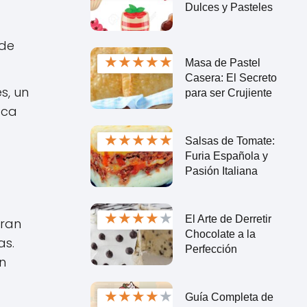
Dulces y Pasteles
 de
★
★
★
★
★
Masa de Pastel
Casera: El Secreto
s, un
para ser Crujiente
sca
★
★
★
★
★
Salsas de Tomate:
Furia Española y
Pasión Italiana
★
★
★
★
★
El Arte de Derretir
gran
Chocolate a la
as.
Perfección
n
★
★
★
★
★
Guía Completa de