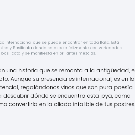
 internacional que se puede encontrar en toda Italia. Está 
olise y Basilicata donde se asocia felizmente con variedades 
basilicata y se manifiesta en brillantes mezclas.
on una historia que se remonta a la antigüedad, 
to. Aunque su presencia es internacional, es en la
otencial, regalándonos vinos que son pura poesía
a descubrir dónde se encuentra esta joya, cómo
o convertirla en la aliada infalible de tus postres