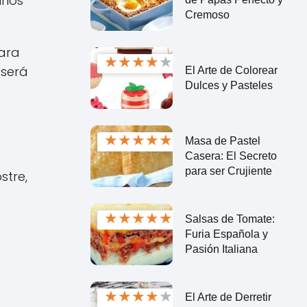
inos
Cremoso
ara
★
★
★
★
★
 será
El Arte de Colorear
Dulces y Pasteles
★
★
★
★
★
Masa de Pastel
Casera: El Secreto
para ser Crujiente
stre,
★
★
★
★
★
Salsas de Tomate:
Furia Española y
Pasión Italiana
★
★
★
★
★
El Arte de Derretir