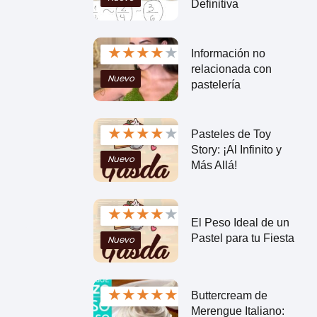
Definitiva
★
★
★
★
★
Información no
relacionada con
Nuevo
pastelería
★
★
★
★
★
Pasteles de Toy
Story: ¡Al Infinito y
Nuevo
Más Allá!
★
★
★
★
★
El Peso Ideal de un
Pastel para tu Fiesta
Nuevo
★
★
★
★
★
Buttercream de
Merengue Italiano: