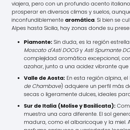
viajera, pero con un profundo acento italia
prosperar en diversos climas y suelos, aun
inconfundiblemente
aromática
. Si bien se c
Alpes hasta Sicilia, hay zonas donde su pres
Piamonte:
Sin duda, es la región estrel
Moscato d'Asti DOCG
y
Asti Spumante D
complejidad aromática excepcional, con 
azahar, junto a una acidez vibrante que e
Valle de Aosta:
En esta región alpina, 
de Chambave
) adquiere un perfil más d
secas o ligeramente dulces, ideales pa
Sur de Italia (Molise y Basilicata):
Como 
muestra una cara diferente. El sol gene
madura, como el albaricoque y la miel.