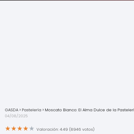
GASDA
Pastelería
Moscato Bianco: El Alma Dulce de la Pasteler
04/08/2025
★
★
★
★
★
Valoración: 4.49 (8946 votos)