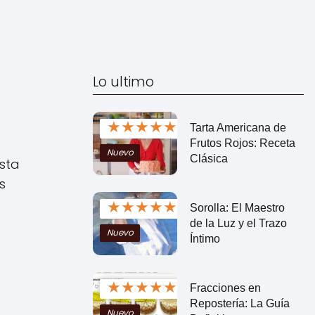
Lo ultimo
★
★
★
★
★
Tarta Americana de
Frutos Rojos: Receta
Nuevo
Clásica
esta
s
★
★
★
★
★
Sorolla: El Maestro
de la Luz y el Trazo
Nuevo
Íntimo
.
★
★
★
★
★
Fracciones en
Repostería: La Guía
Nuevo