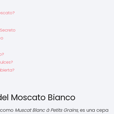
Moscato?
 Secreto
co
ío?
dulces?
bierta?
 del Moscato Bianco
a como
Muscat Blanc à Petits Grains
, es una cepa