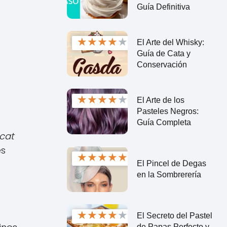
Guía Definitiva
★
★
★
★
★
El Arte del Whisky:
Guía de Cata y
Conservación
★
★
★
★
★
El Arte de los
Pasteles Negros:
Guía Completa
cat
es
★
★
★
★
★
El Pincel de Degas
en la Sombrerería
★
★
★
★
★
El Secreto del Pastel
de Papas Perfecto y