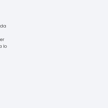
ada
er
a lo