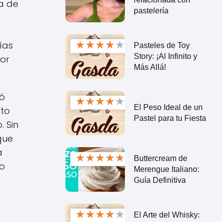
a de
pastelería
★
★
★
★
★
ías
Pasteles de Toy
Story: ¡Al Infinito y
por
Más Allá!
dó
★
★
★
★
★
El Peso Ideal de un
cto
Pastel para tu Fiesta
 Sin
que
a
★
★
★
★
★
Buttercream de
to
Merengue Italiano:
Guía Definitiva
★
★
★
★
★
El Arte del Whisky: