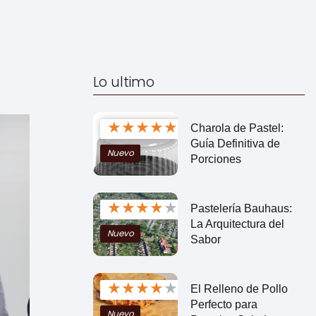
Lo ultimo
★
★
★
★
★
Charola de Pastel:
Guía Definitiva de
Nuevo
Porciones
★
★
★
★
★
Pastelería Bauhaus:
La Arquitectura del
Nuevo
Sabor
★
★
★
★
★
El Relleno de Pollo
Perfecto para
Nuevo