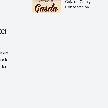
Guía de Cata y
Conservación
za
s es
onde
 la