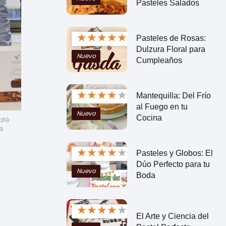
Pasteles Salados
★
★
★
★
★
Pasteles de Rosas:
Dulzura Floral para
Nuevo
Cumpleaños
★
★
★
★
★
Mantequilla: Del Frío
al Fuego en tu
Nuevo
Cocina
fé 
é 
★
★
★
★
★
Pasteles y Globos: El
Dúo Perfecto para tu
Nuevo
Boda
★
★
★
★
★
El Arte y Ciencia del