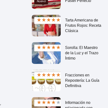
Pastel Perfecto
Nuevo
★
★
★
★
★
Tarta Americana de
Frutos Rojos: Receta
Clásica
★
★
★
★
★
Sorolla: El Maestro
de la Luz y el Trazo
Íntimo
★
★
★
★
★
Fracciones en
Repostería: La Guía
Definitiva
★
★
★
★
★
,
Información no
relacionada con