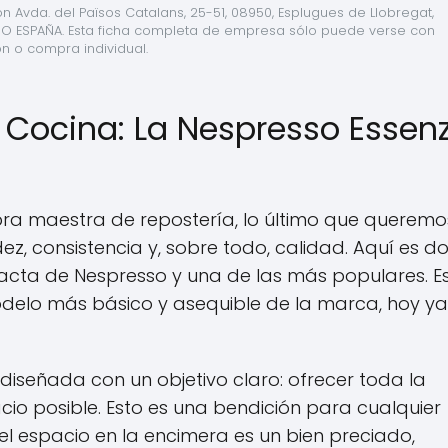
 Avda. del Països Catalans, 25-51, 08950, Esplugues de Llobregat, 
SO ESPAÑA. Esta ficha completa de empresa sólo puede verse con 
ón o compra individual.
 Cocina: La Nespresso Essen
 maestra de repostería, lo último que queremo
z, consistencia y, sobre todo, calidad. Aquí es d
cta de Nespresso y una de las más populares. Es
modelo más básico y asequible de la marca, hoy ya
e diseñada con un objetivo claro: ofrecer toda la
io posible. Esto es una bendición para cualquier
l espacio en la encimera es un bien preciado,