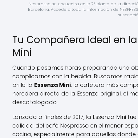
Nespresso se encuentra en la 7º planta de la dirección
Barcelona. Accede a toda la información de NESPRES
suscripci
Tu Compañera Ideal en la
Mini
Cuando pasamos horas preparando una obra
complicarnos con la bebida. Buscamos rapide
brilla la
Essenza Mini
, la cafetera más compa
heredera directa de la Essenza original, el 
descatalogado.
Lanzada a finales de 2017, la Essenza Mini fu
calidad del café Nespresso en el menor espac
cocina, especialmente para aquellas donde e