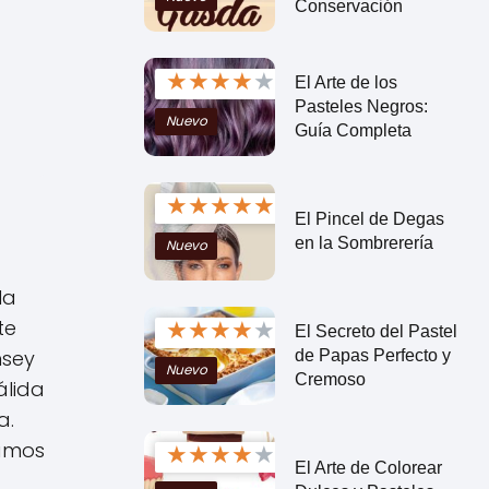
Conservación
★
★
★
★
★
El Arte de los
Pasteles Negros:
Nuevo
Guía Completa
★
★
★
★
★
El Pincel de Degas
en la Sombrerería
Nuevo
la
★
★
★
★
★
te
El Secreto del Pastel
nsey
de Papas Perfecto y
Nuevo
Cremoso
álida
a.
tamos
★
★
★
★
★
El Arte de Colorear