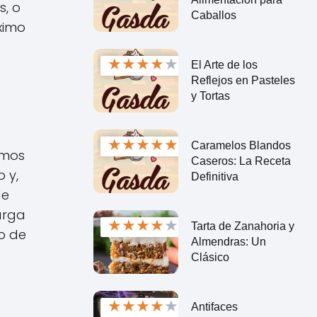
s, o
Caballos
ximo
★
★
★
★
★
El Arte de los
Reflejos en Pasteles
y Tortas
★
★
★
★
★
Caramelos Blandos
emos
Caseros: La Receta
 y,
Definitiva
de
arga
★
★
★
★
★
Tarta de Zanahoria y
to de
Almendras: Un
Clásico
★
★
★
★
★
Antifaces