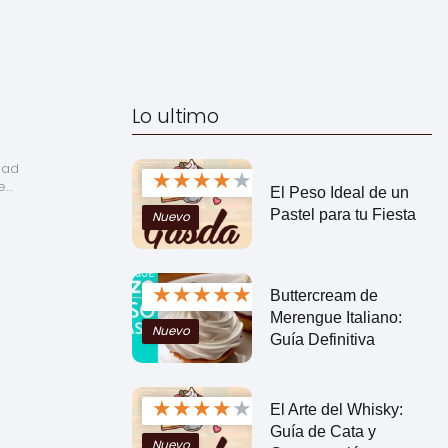
Lo ultimo
ad 
★
★
★
★
★
e…
El Peso Ideal de un
Pastel para tu Fiesta
Nuevo
★
★
★
★
★
Buttercream de
Merengue Italiano:
Nuevo
Guía Definitiva
★
★
★
★
★
El Arte del Whisky:
Guía de Cata y
Nuevo