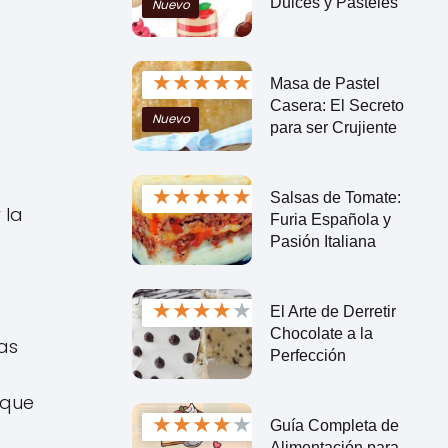
Dulces y Pasteles
Nuevo
★
★
★
★
★
Masa de Pastel
Casera: El Secreto
Nuevo
para ser Crujiente
a
★
★
★
★
★
Salsas de Tomate:
 la
Furia Española y
Pasión Italiana
★
★
★
★
★
El Arte de Derretir
Chocolate a la
as
Perfección
 que
★
★
★
★
★
Guía Completa de
Alimentación para