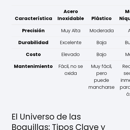
Acero
M
Característica
Inoxidable
Plástico
Niq
Precisión
Muy Alta
Moderada
Durabilidad
Excelente
Baja
B
Costo
Elevado
Bajo
M
Mantenimiento
Fácil, no se
Muy fácil,
Req
oxida
pero
se
puede
inm
mancharse
para
ó
El Universo de las
Boquillas: Tipos Clave y