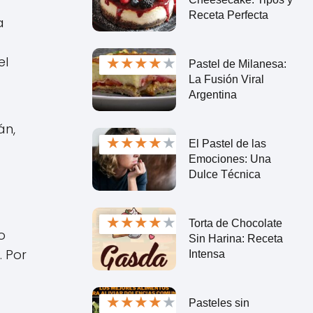
Receta Perfecta
a
★
★
★
★
★
el
Pastel de Milanesa:
La Fusión Viral
Argentina
án,
★
★
★
★
★
El Pastel de las
Emociones: Una
Dulce Técnica
★
★
★
★
★
Torta de Chocolate
o
Sin Harina: Receta
. Por
Intensa
★
★
★
★
★
Pasteles sin