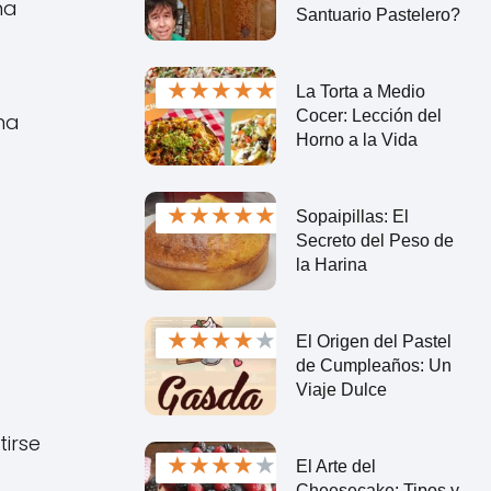
na
Santuario Pastelero?
★
★
★
★
★
La Torta a Medio
Cocer: Lección del
na
Horno a la Vida
★
★
★
★
★
Sopaipillas: El
Secreto del Peso de
la Harina
★
★
★
★
★
El Origen del Pastel
de Cumpleaños: Un
Viaje Dulce
irse
★
★
★
★
★
El Arte del
Cheesecake: Tipos y