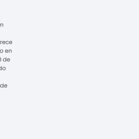
un
arece
lo en
l de
ndo
 de