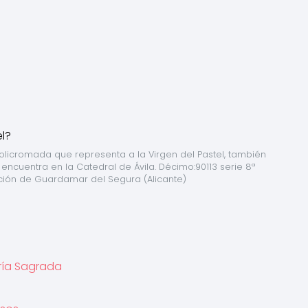
policromada que representa a la Virgen del Pastel, también 
 encuentra en la Catedral de Ávila. Décimo:90113 serie 8ª 
ación de Guardamar del Segura (Alicante)
ería Sagrada