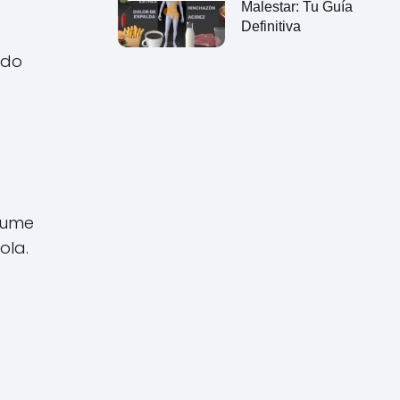
Malestar: Tu Guía
Definitiva
ado
esume
ola.