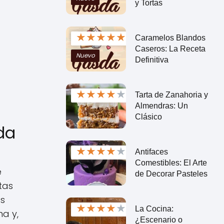
y Tortas
★
★
★
★
★
Caramelos Blandos
Caseros: La Receta
Nuevo
Definitiva
★
★
★
★
★
Tarta de Zanahoria y
Almendras: Un
Clásico
da
★
★
★
★
★
Antifaces
Comestibles: El Arte
e
de Decorar Pasteles
tas
as
★
★
★
★
★
La Cocina:
na y,
¿Escenario o