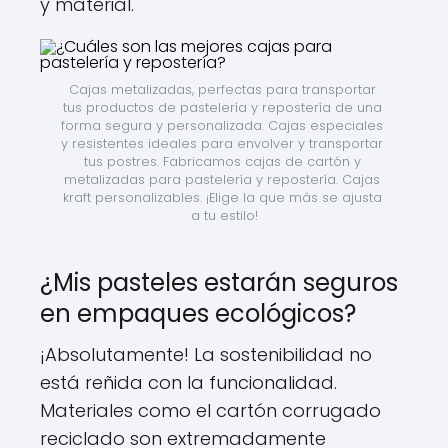
y material.
Cajas metalizadas, perfectas para transportar 
tus productos de pastelería y repostería de una 
forma segura y personalizada. Cajas especiales 
y resistentes ideales para envolver y transportar 
tus postres. Fabricamos cajas de cartón y 
metalizadas para pastelería y repostería. Cajas 
kraft personalizables. ¡Elige la que más se ajusta 
a tu estilo!
¿Mis pasteles estarán seguros
en empaques ecológicos?
¡Absolutamente! La sostenibilidad no
está reñida con la funcionalidad.
Materiales como el cartón corrugado
reciclado son extremadamente