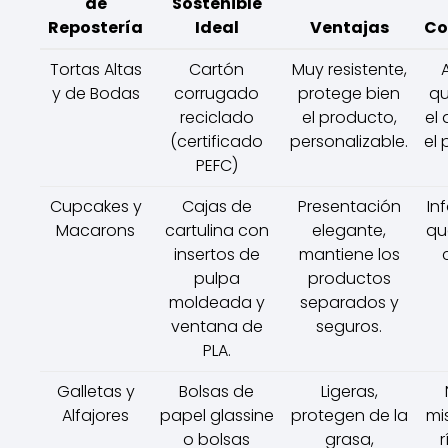
de
Sostenible
Repostería
Ideal
Ventajas
Co
Tortas Altas
Cartón
Muy resistente,
y de Bodas
corrugado
protege bien
qu
reciclado
el producto,
el
(certificado
personalizable.
el 
PEFC)
Cupcakes y
Cajas de
Presentación
In
Macarons
cartulina con
elegante,
qu
insertos de
mantiene los
pulpa
productos
moldeada y
separados y
ventana de
seguros.
PLA.
Galletas y
Bolsas de
Ligeras,
Alfajores
papel glassine
protegen de la
mi
o bolsas
grasa,
r