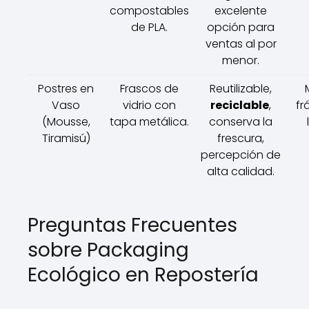
compostables
excelente
de PLA.
opción para
ventas al por
menor.
Postres en
Frascos de
Reutilizable,
Vaso
vidrio con
reciclable
,
fr
(Mousse,
tapa metálica.
conserva la
Tiramisú)
frescura,
percepción de
alta calidad.
Preguntas Frecuentes
sobre Packaging
Ecológico en Repostería