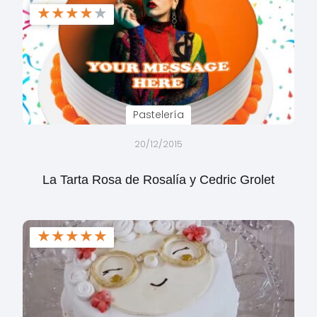
★
★
★
★
★
Pastelería
20/12/2015
La Tarta Rosa de Rosalía y Cedric Grolet
★
★
★
★
★