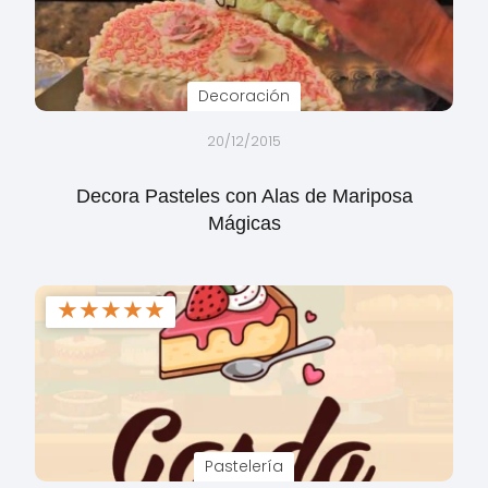
Decoración
20/12/2015
Decora Pasteles con Alas de Mariposa
Mágicas
★
★
★
★
★
Pastelería