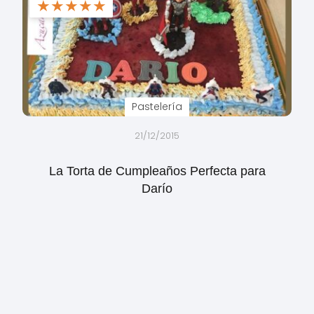
★
★
★
★
★
Pastelería
21/12/2015
La Torta de Cumpleaños Perfecta para
Darío