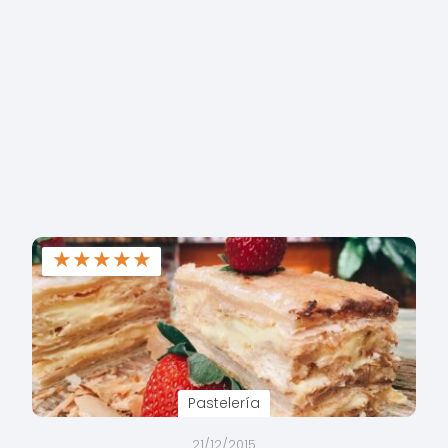
★
★
★
★
★
Pastelería
21/12/2015