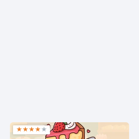
★
★
★
★
★