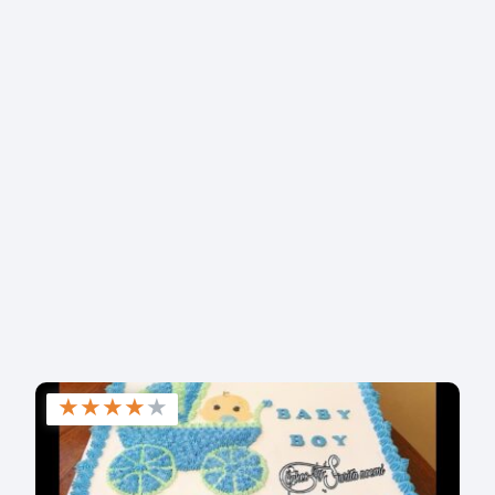
★
★
★
★
★