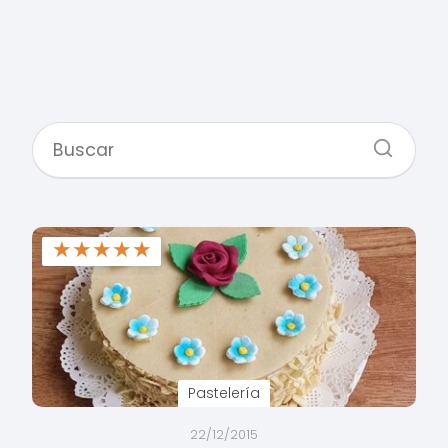
★
★
★
★
★
Pastelería
22/12/2015