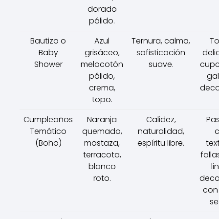
dorado
pálido.
Bautizo o
Azul
Ternura, calma,
To
Baby
grisáceo,
sofisticación
deli
Shower
melocotón
suave.
cupc
pálido,
gal
crema,
deco
topo.
Cumpleaños
Naranja
Calidez,
Pas
Temático
quemado,
naturalidad,
(Boho)
mostaza,
espíritu libre.
tex
terracota,
falla
blanco
li
roto.
deco
con 
se