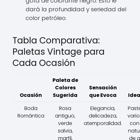
gota de colorante negro. Esto le
dará la profundidad y seriedad del
color petróleo.
Tabla Comparativa:
Paletas Vintage para
Cada Ocasión
Paleta de
Colores
Sensación
Ocasión
Sugerida
que Evoca
Idea
Boda
Rosa
Elegancia,
Past
Romántica
antiguo,
delicadeza,
vario
verde
atemporalidad.
con 
salvia,
natu
marfil,
de a