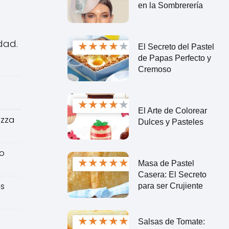
en la Sombrerería
dad.
★
★
★
★
★
El Secreto del Pastel
de Papas Perfecto y
Cremoso
★
★
★
★
★
El Arte de Colorear
izza
Dulces y Pasteles
o
★
★
★
★
★
Masa de Pastel
Casera: El Secreto
os
para ser Crujiente
★
★
★
★
★
Salsas de Tomate: