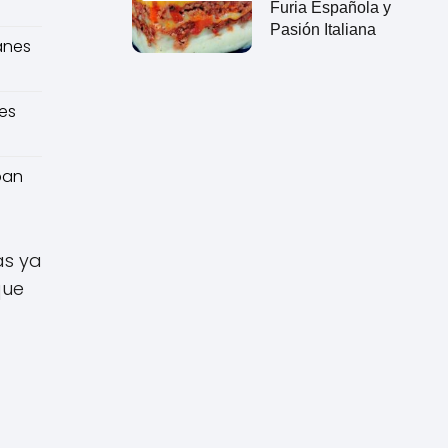
Furia Española y
Pasión Italiana
anes
es
pan
as ya
que