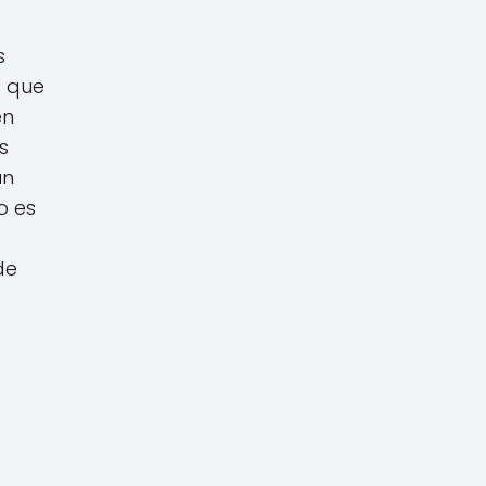
s
o que
en
s
un
o es
de