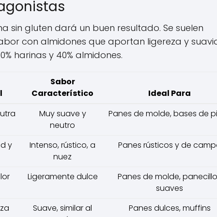
tagonistas
na sin gluten dará un buen resultado. Se suelen
abor con almidones que aportan ligereza y suavi
0% harinas y 40% almidones.
Sabor
l
Característico
Ideal Para
utra
Muy suave y
Panes de molde, bases de p
neutro
d y
Intenso, rústico, a
Panes rústicos y de camp
nuez
lor
Ligeramente dulce
Panes de molde, panecill
suaves
eza
Suave, similar al
Panes dulces, muffins