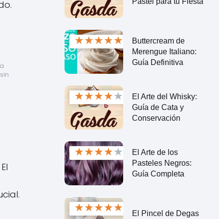
Pastel para tu Fiesta
do.
★
★
★
★
★
Buttercream de
Merengue Italiano:
Guía Definitiva
a 
in 
★
★
★
★
★
El Arte del Whisky:
Guía de Cata y
Conservación
★
★
★
★
★
El Arte de los
Pasteles Negros:
El
Guía Completa
cial.
★
★
★
★
★
El Pincel de Degas