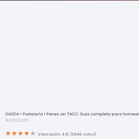
GASDA
Pastelería
Panes sin TACC: Guía completa para hornea
18/08/2023
★
★
★
★
★
Valoración: 4.15 (5546 votos)