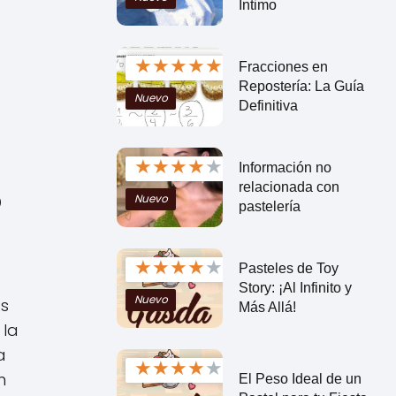
Íntimo
★
★
★
★
★
Fracciones en
Repostería: La Guía
Nuevo
Definitiva
★
★
★
★
★
Información no
relacionada con
o
Nuevo
pastelería
★
★
★
★
★
Pasteles de Toy
Story: ¡Al Infinito y
Nuevo
as
Más Allá!
 la
a
★
★
★
★
★
n
El Peso Ideal de un