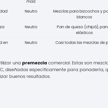
maíz
idad
Neutro
Mezclas para bizcochos y p
blancos
eza
Neutro
Pan de queso (chipá), pan
elásticos
d en
Neutro
Casi todas las mezclas de 
ilizar una
premezcla
comercial. Estas son mezcl
CC, diseñadas específicamente para panadería, 
izar buenos resultados.