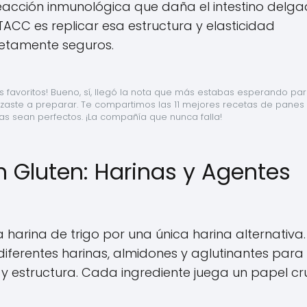
acción inmunológica que daña el intestino delga
 TACC es replicar esa estructura y elasticidad
letamente seguros.
 favoritos! Bueno, sí, llegó la nota que más estabas esperando par
ste a preparar. Te compartimos las 11 mejores recetas de panes s
s sean perfectos. ¡La compañía que nunca falla!
in Gluten: Harinas y Agentes
a harina de trigo por una única harina alternativa. 
 diferentes harinas, almidones y aglutinantes para
a y estructura. Cada ingrediente juega un papel cru