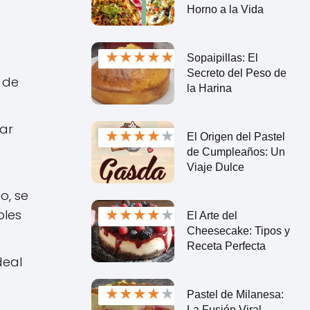
Horno a la Vida
★
★
★
★
★
Sopaipillas: El
Secreto del Peso de
r de
la Harina
rar
★
★
★
★
★
El Origen del Pastel
de Cumpleaños: Un
Viaje Dulce
o, se
★
★
★
★
★
bles
El Arte del
Cheesecake: Tipos y
Receta Perfecta
deal
★
★
★
★
★
Pastel de Milanesa:
La Fusión Viral