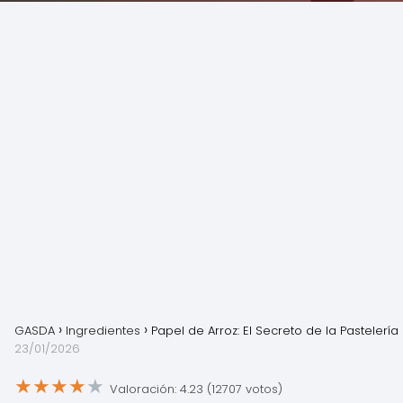
GASDA
Ingredientes
Papel de Arroz: El Secreto de la Pastelerí
23/01/2026
★
★
★
★
★
Valoración: 4.23 (12707 votos)