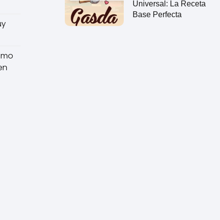
Universal: La Receta
Base Perfecta
uy
como
en