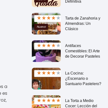
Definitiva
★
★
★
★
★
Tarta de Zanahoria y
Almendras: Un
Nuevo
Clásico
★
★
★
★
★
Antifaces
Comestibles: El Arte
de Decorar Pasteles
★
★
★
★
★
La Cocina:
¿Escenario o
Santuario Pastelero?
os a
e es
★
★
★
★
★
oz,
La Torta a Medio
Cocer: Lección del