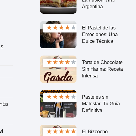
Argentina
★
★
★
★
★
El Pastel de las
Emociones: Una
Dulce Técnica
ás
★
★
★
★
★
Torta de Chocolate
Sin Harina: Receta
Intensa
★
★
★
★
★
Pasteles sin
 más
Malestar: Tu Guía
Definitiva
★
★
★
★
★
el
El Bizcocho