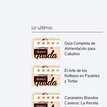
Lo ultimo
★
★
★
★
★
Guía Completa de
Alimentación para
Nuevo
Caballos
★
★
★
★
★
El Arte de los
Reflejos en Pasteles
Nuevo
y Tortas
★
★
★
★
★
Caramelos Blandos
Caseros: La Receta
Nuevo