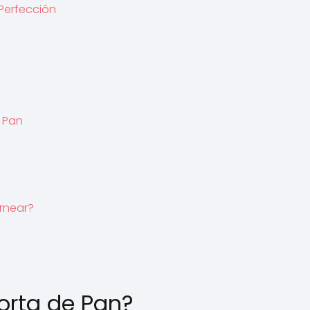
 Perfección
e Pan
ornear?
orta de Pan?