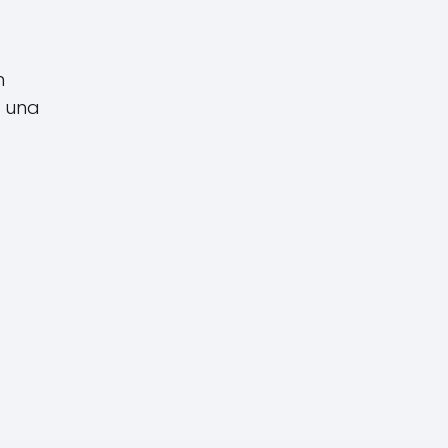
n
, una