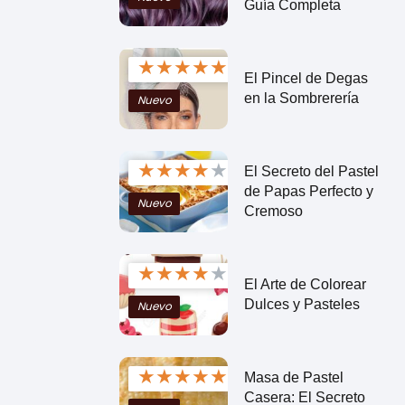
Guía Completa
★
★
★
★
★
El Pincel de Degas
en la Sombrerería
Nuevo
★
★
★
★
★
El Secreto del Pastel
de Papas Perfecto y
Nuevo
Cremoso
★
★
★
★
★
El Arte de Colorear
Dulces y Pasteles
Nuevo
★
★
★
★
★
Masa de Pastel
Casera: El Secreto