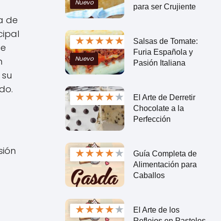
Nuevo
para ser Crujiente
a de
cipal
★
★
★
★
★
Salsas de Tomate:
de
Furia Española y
Nuevo
n
Pasión Italiana
 su
do.
★
★
★
★
★
El Arte de Derretir
Chocolate a la
Perfección
sión
★
★
★
★
★
Guía Completa de
Alimentación para
Caballos
★
★
★
★
★
El Arte de los
Reflejos en Pasteles