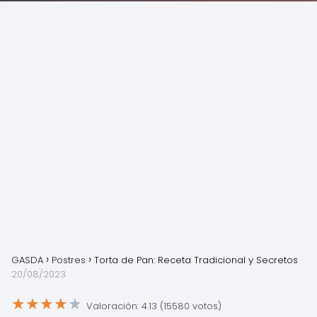
GASDA
Postres
Torta de Pan: Receta Tradicional y Secretos
20/08/2023
★
★
★
★
★
Valoración: 4.13 (15580 votos)