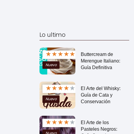
Lo ultimo
★
★
★
★
★
Buttercream de
Merengue Italiano:
Nuevo
Guía Definitiva
★
★
★
★
★
El Arte del Whisky:
Guía de Cata y
Nuevo
Conservación
★
★
★
★
★
El Arte de los
Pasteles Negros:
Nuevo