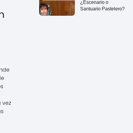
¿Escenario o
Santuario Pastelero?
n
onde
de
os
 vez
as