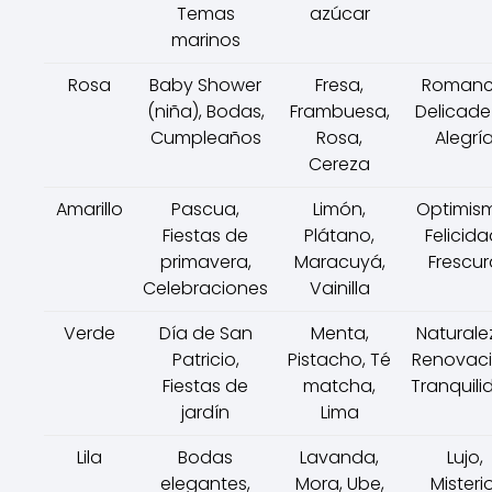
Temas
azúcar
marinos
Rosa
Baby Shower
Fresa,
Romanc
(niña), Bodas,
Frambuesa,
Delicade
Cumpleaños
Rosa,
Alegrí
Cereza
Amarillo
Pascua,
Limón,
Optimis
Fiestas de
Plátano,
Felicida
primavera,
Maracuyá,
Frescur
Celebraciones
Vainilla
Verde
Día de San
Menta,
Naturale
Patricio,
Pistacho, Té
Renovaci
Fiestas de
matcha,
Tranquili
jardín
Lima
Lila
Bodas
Lavanda,
Lujo,
elegantes,
Mora, Ube,
Misterio