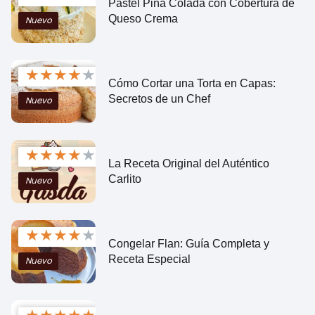
Pastel Piña Colada con Cobertura de
Queso Crema
Nuevo
★
★
★
★
★
Cómo Cortar una Torta en Capas:
Secretos de un Chef
Nuevo
★
★
★
★
★
La Receta Original del Auténtico
Carlito
Nuevo
★
★
★
★
★
Congelar Flan: Guía Completa y
Receta Especial
Nuevo