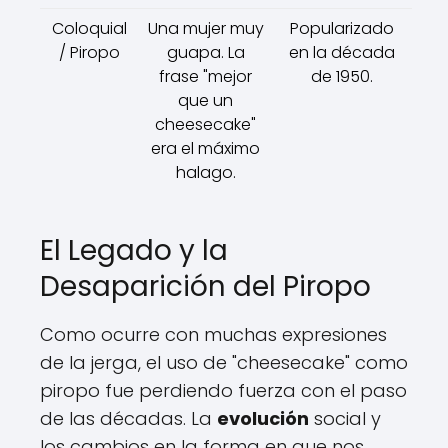
Coloquial
Una mujer muy
Popularizado
/ Piropo
guapa. La
en la década
frase "mejor
de 1950.
que un
cheesecake"
era el máximo
halago.
El Legado y la
Desaparición del Piropo
Como ocurre con muchas expresiones
de la jerga, el uso de "cheesecake" como
piropo fue perdiendo fuerza con el paso
de las décadas. La
evolución
social y
los cambios en la forma en que nos