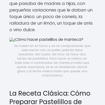
que pasaba de madres a hijas, con
pequeñas variaciones que le daban un
toque único: un poco de canela, la
ralladura de un limón, un toque de anís
o vino dulce.
Se meten en el horno y se va comprobando que 
esta hecho con un palillo, estarán listos 
alrededor del cuarto de hora. Se hace otra 
tanda de pastelillos. Para hacer el relleno se 
bate bien 4 cucharadas de manteca hasta que 
quede esponjosa, se le va añadiendo azúcar 
glass y la leche entera hasta que quede una 
masa blanca.
La Receta Clásica: Cómo
Preparar Pastelillos de