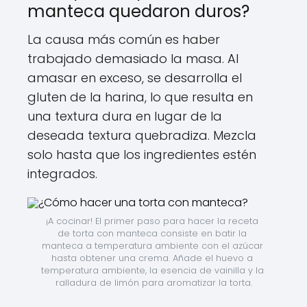
manteca quedaron duros?
La causa más común es haber
trabajado demasiado la masa. Al
amasar en exceso, se desarrolla el
gluten de la harina, lo que resulta en
una textura dura en lugar de la
deseada textura quebradiza. Mezcla
solo hasta que los ingredientes estén
integrados.
¡A cocinar! El primer paso para hacer la receta 
de torta con manteca consiste en batir la 
manteca a temperatura ambiente con el azúcar 
hasta obtener una crema. Añade el huevo a 
temperatura ambiente, la esencia de vainilla y la 
ralladura de limón para aromatizar la torta.