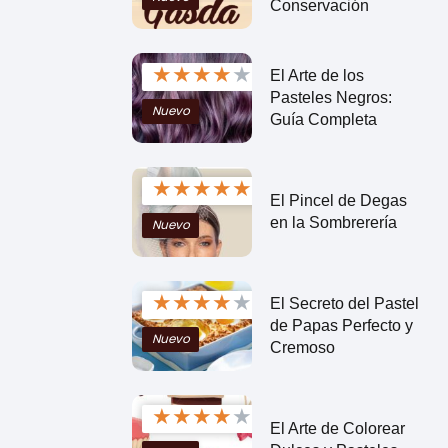
Conservación
★
★
★
★
★
El Arte de los
Pasteles Negros:
Nuevo
Guía Completa
★
★
★
★
★
El Pincel de Degas
en la Sombrerería
Nuevo
★
★
★
★
★
El Secreto del Pastel
de Papas Perfecto y
Nuevo
Cremoso
★
★
★
★
★
El Arte de Colorear