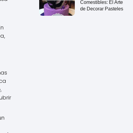
Comestibles: El Arte
de Decorar Pasteles
En
a,
nas
oca
,
ubrir
un