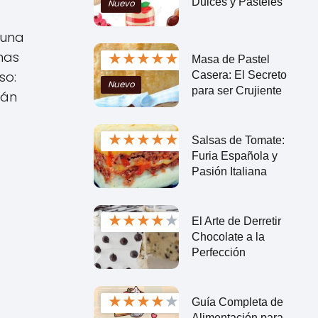
Dulces y Pasteles
Nuevo
 una
★
★
★
★
★
nas
Masa de Pastel
so:
Casera: El Secreto
Nuevo
para ser Crujiente
rán
★
★
★
★
★
Salsas de Tomate:
Furia Española y
Pasión Italiana
★
★
★
★
★
El Arte de Derretir
Chocolate a la
Perfección
★
★
★
★
★
Guía Completa de
Alimentación para