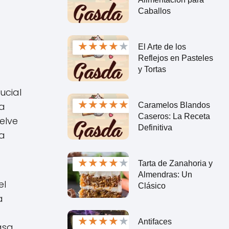
Caballos
★
★
★
★
★
El Arte de los
Reflejos en Pasteles
y Tortas
ucial
★
★
★
★
★
ra
Caramelos Blandos
Caseros: La Receta
elve
Definitiva
la
★
★
★
★
★
Tarta de Zanahoria y
Almendras: Un
el
Clásico
a
★
★
★
★
★
Antifaces
asa