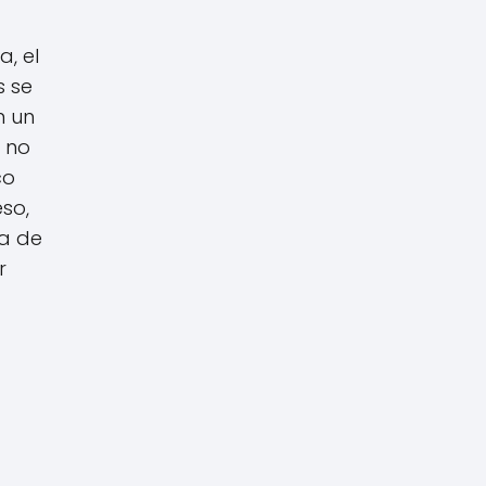
a, el
s se
n un
 no
co
so,
la de
r