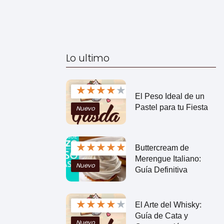
Lo ultimo
★
★
★
★
★
El Peso Ideal de un
Pastel para tu Fiesta
Nuevo
★
★
★
★
★
Buttercream de
Merengue Italiano:
Nuevo
Guía Definitiva
★
★
★
★
★
El Arte del Whisky:
Guía de Cata y
Nuevo