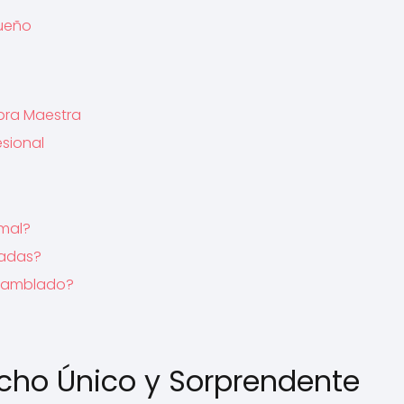
sueño
bra Maestra
esional
mal?
tadas?
nsamblado?
ocho Único y Sorprendente