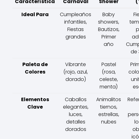
Característica
Carnaval
Shower
(
Ideal Para
Cumpleaños
Baby
Fi
infantiles,
showers,
tem
Fiestas
Bautizos,
p
grandes
Primer
ad
año
Cump
de 
Paleta de
Vibrante
Pastel
Pri
Colores
(rojo, azul,
(rosa,
colo
dorado)
celeste,
uni
menta)
es
Elementos
Caballos
Animalitos
Refe
Clave
elegantes,
tiernos,
luces,
estrellas,
pers
detalles
nubes
l
dorados
ob
ic