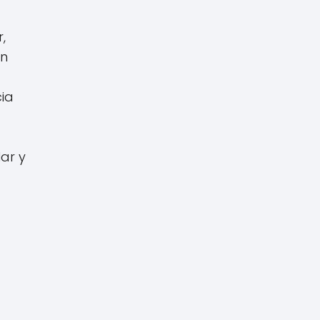
,
in
a
cia
ar y