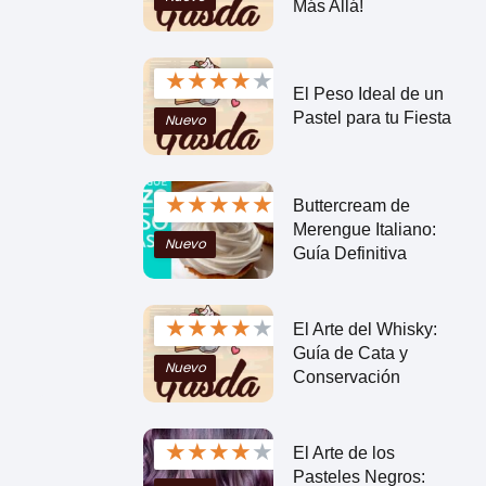
Más Allá!
★
★
★
★
★
El Peso Ideal de un
Pastel para tu Fiesta
Nuevo
★
★
★
★
★
Buttercream de
Merengue Italiano:
Nuevo
Guía Definitiva
★
★
★
★
★
El Arte del Whisky:
Guía de Cata y
Nuevo
Conservación
★
★
★
★
★
El Arte de los
Pasteles Negros: