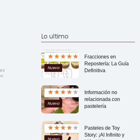
Lo ultimo
★
★
★
★
★
Fracciones en
Repostería: La Guía
Nuevo
es 
Definitiva
s 
★
★
★
★
★
Información no
relacionada con
Nuevo
pastelería
★
★
★
★
★
Pasteles de Toy
Story: ¡Al Infinito y
Nuevo