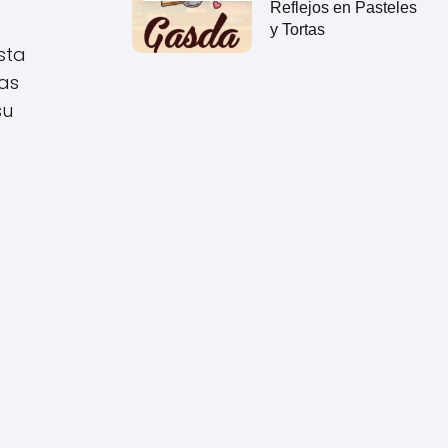
Reflejos en Pasteles
y Tortas
sta
las
su