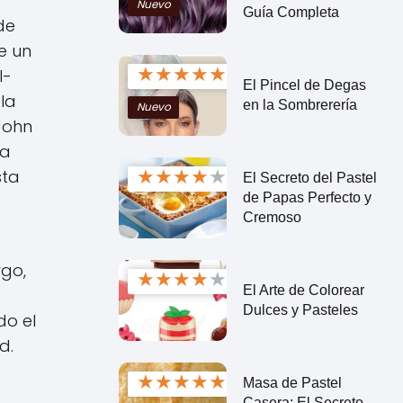
Nuevo
Guía Completa
de
e un
★
★
★
★
★
l-
El Pincel de Degas
 la
en la Sombrerería
Nuevo
John
ta
★
★
★
★
★
sta
El Secreto del Pastel
de Papas Perfecto y
Cremoso
go,
★
★
★
★
★
El Arte de Colorear
Dulces y Pasteles
do el
d.
★
★
★
★
★
Masa de Pastel
Casera: El Secreto