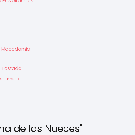
 Posibilidades
de Macadamia
. Tostada
cadamias
eina de las Nueces"