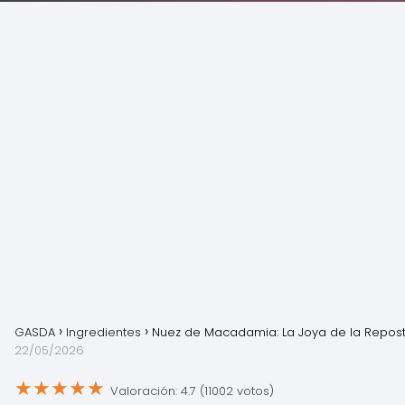
GASDA
Ingredientes
Nuez de Macadamia: La Joya de la Repost
22/05/2026
★
★
★
★
★
Valoración: 4.7 (11002 votos)