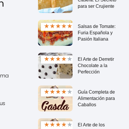
n
para ser Crujiente
★
★
★
★
★
Salsas de Tomate:
Furia Española y
Pasión Italiana
★
★
★
★
★
El Arte de Derretir
Chocolate a la
Perfección
ruma
★
★
★
★
★
Guía Completa de
Alimentación para
us
Caballos
★
★
★
★
★
El Arte de los