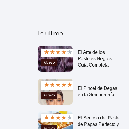
Lo ultimo
★
★
★
★
★
El Arte de los
Pasteles Negros:
Nuevo
Guía Completa
★
★
★
★
★
El Pincel de Degas
en la Sombrerería
Nuevo
★
★
★
★
★
El Secreto del Pastel
de Papas Perfecto y
Nuevo