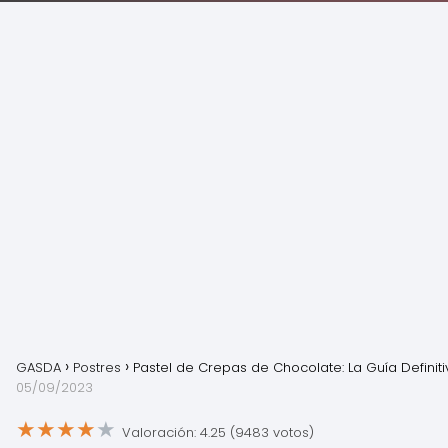
GASDA
Postres
Pastel de Crepas de Chocolate: La Guía Definiti
05/09/2023
★
★
★
★
★
Valoración: 4.25 (9483 votos)