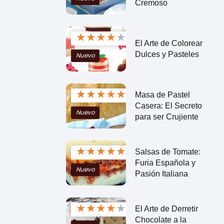
Cremoso
★
★
★
★
★
El Arte de Colorear
Dulces y Pasteles
Nuevo
★
★
★
★
★
Masa de Pastel
Casera: El Secreto
Nuevo
para ser Crujiente
★
★
★
★
★
Salsas de Tomate:
Furia Española y
Nuevo
Pasión Italiana
★
★
★
★
★
El Arte de Derretir
Chocolate a la