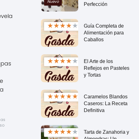
Nuevo
Perfección
evela
★
★
★
★
★
Guía Completa de
Alimentación para
Caballos
★
★
★
★
★
El Arte de los
epas
Reflejos en Pasteles
y Tortas
te
na
★
★
★
★
★
Caramelos Blandos
Caseros: La Receta
Definitiva
as 
so 
★
★
★
★
★
Tarta de Zanahoria y
Almendras: Un