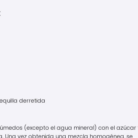
:
quilla derretida
 húmedos (excepto el agua mineral) con el azúcar 
ada. Una vez obtenida una mezcla homogénea, se