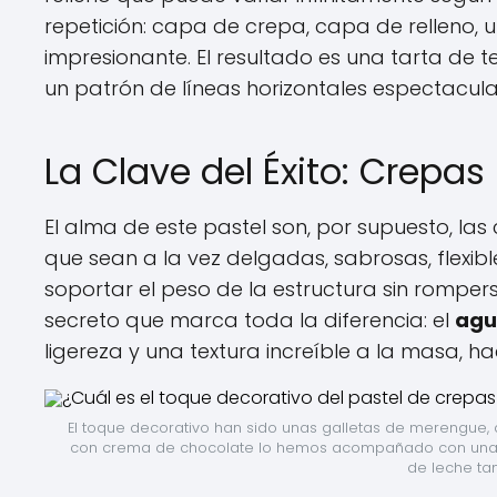
repetición: capa de crepa, capa de relleno, 
impresionante. El resultado es una tarta de t
un patrón de líneas horizontales espectacula
La Clave del Éxito: Crepas 
El alma de este pastel son, por supuesto, las
que sean a la vez delgadas, sabrosas, flexibl
soportar el peso de la estructura sin romper
secreto que marca toda la diferencia: el
agu
ligereza y una textura increíble a la masa, 
El toque decorativo han sido unas galletas de merengue, d
con crema de chocolate lo hemos acompañado con una bu
de leche t