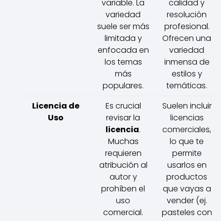
variable. La
calidad y
variedad
resolución
suele ser más
profesional.
limitada y
Ofrecen una
enfocada en
variedad
los temas
inmensa de
más
estilos y
populares.
temáticas.
Licencia de
Es crucial
Suelen incluir
Uso
revisar la
licencias
licencia
.
comerciales,
Muchas
lo que te
requieren
permite
atribución al
usarlos en
autor y
productos
prohíben el
que vayas a
uso
vender (ej.
comercial.
pasteles con