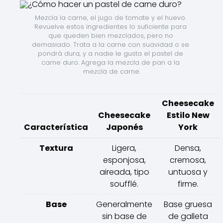
Mezcla la carne, el jugo de tomate y el huevo. 
Revuelve estos ingredientes lo suficiente para 
que queden bien mezclados, pero no 
demasiado. Trata a la carne con suavidad o se 
pondrá dura, y a nadie le gusta el pastel de 
carne duro. Agrega la mezcla de pan a la 
mezcla de carne.
Cheesecake
Cheesecake
Estilo New
Característica
Japonés
York
Textura
Ligera,
Densa,
esponjosa,
cremosa,
aireada, tipo
untuosa y
soufflé.
firme.
Base
Generalmente
Base gruesa
sin base de
de galleta