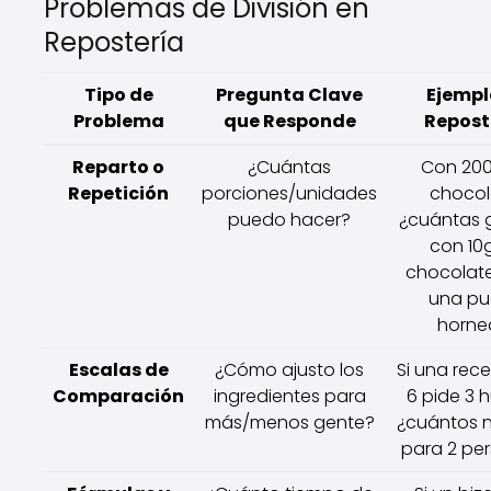
Problemas de División en
Repostería
Tipo de
Pregunta Clave
Ejempl
Problema
que Responde
Repost
Reparto o
¿Cuántas
Con 20
Repetición
porciones/unidades
chocol
puedo hacer?
¿cuántas g
con 10
chocolat
una p
horne
Escalas de
¿Cómo ajusto los
Si una rec
Comparación
ingredientes para
6 pide 3 
más/menos gente?
¿cuántos n
para 2 pe