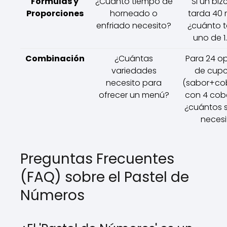
Fórmulas y
¿Cuánto tiempo de
Si un bi
Proporciones
horneado o
tarda 40 
enfriado necesito?
¿cuánto t
uno de 1
Combinación
¿Cuántas
Para 24 o
variedades
de cup
necesito para
(sabor+cob
ofrecer un menú?
con 4 cobe
¿cuántos 
necesi
Preguntas Frecuentes
(FAQ) sobre el Pastel de
Números