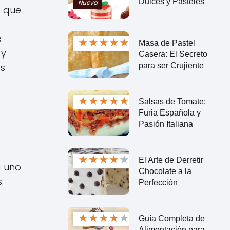
Dulces y Pasteles
Nuevo
a que
s
★
★
★
★
★
Masa de Pastel
 y
Casera: El Secreto
para ser Crujiente
es
★
★
★
★
★
Salsas de Tomate:
Furia Española y
Pasión Italiana
★
★
★
★
★
El Arte de Derretir
a uno
Chocolate a la
.
Perfección
★
★
★
★
★
Guía Completa de
Alimentación para