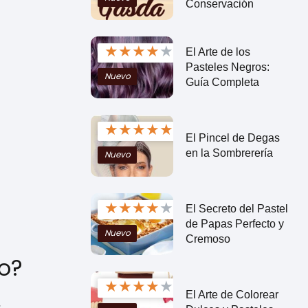
Conservación
★
★
★
★
★
El Arte de los
Pasteles Negros:
Nuevo
Guía Completa
★
★
★
★
★
El Pincel de Degas
en la Sombrerería
Nuevo
★
★
★
★
★
El Secreto del Pastel
de Papas Perfecto y
Nuevo
Cremoso
do?
★
★
★
★
★
El Arte de Colorear
,