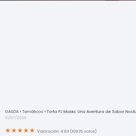
GASDA
Temáticos
Torta PJ Masks: Una Aventura de Sabor Noct
01/07/2025
★
★
★
★
★
Valoración: 4.93 (10925 votos)