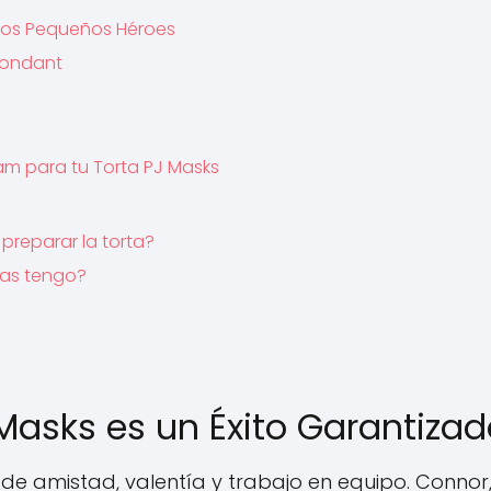
 los Pequeños Héroes
Fondant
am para tu Torta PJ Masks
s
reparar la torta?
vas tengo?
Masks es un Éxito Garantiza
s de amistad, valentía y trabajo en equipo. Connor