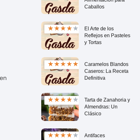
Caballos
★
★
★
★
★
El Arte de los
Reflejos en Pasteles
y Tortas
★
★
★
★
★
Caramelos Blandos
Caseros: La Receta
ñen
Definitiva
★
★
★
★
★
Tarta de Zanahoria y
Almendras: Un
Clásico
★
★
★
★
★
Antifaces