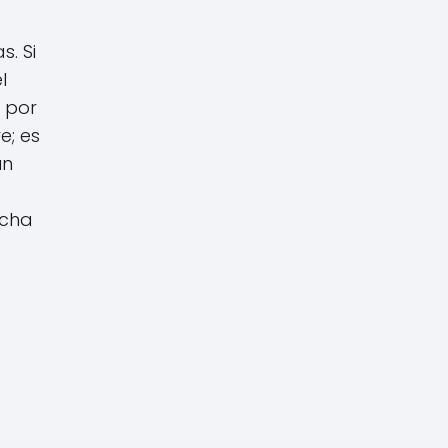
. Si
l
, por
e; es
un
a
ucha