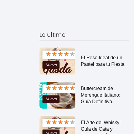
Lo ultimo
★
★
★
★
★
El Peso Ideal de un
Pastel para tu Fiesta
Nuevo
★
★
★
★
★
Buttercream de
Merengue Italiano:
Nuevo
Guía Definitiva
★
★
★
★
★
El Arte del Whisky:
Guía de Cata y
Nuevo