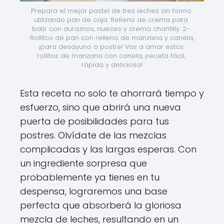
Prepara el mejor pastel de tres leches sin horno 
utilizando pan de caja. Relleno de crema para 
batir con duraznos, nueces y crema chantilly. 2- 
Rollitos de pan con relleno de manzana y canela, 
¡para desayuno o postre! Vas a amar estos 
rollitos de manzana con canela, ¡receta fácil, 
rápida y deliciosa!
Esta receta no solo te ahorrará tiempo y
esfuerzo, sino que abrirá una nueva
puerta de posibilidades para tus
postres. Olvídate de las mezclas
complicadas y las largas esperas. Con
un ingrediente sorpresa que
probablemente ya tienes en tu
despensa, lograremos una base
perfecta que absorberá la gloriosa
mezcla de leches, resultando en un