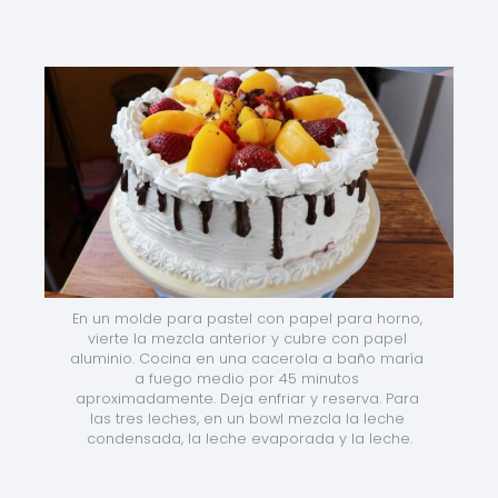
En un molde para pastel con papel para horno, 
vierte la mezcla anterior y cubre con papel 
aluminio. Cocina en una cacerola a baño maría 
a fuego medio por 45 minutos 
aproximadamente. Deja enfriar y reserva. Para 
las tres leches, en un bowl mezcla la leche 
condensada, la leche evaporada y la leche.