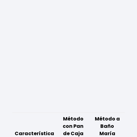
Método
Método a
con Pan
Baño
Característica
de Caja
María