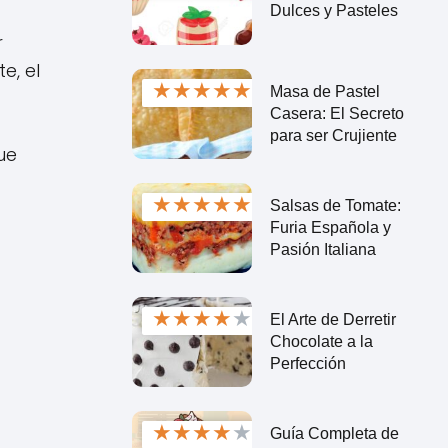
Dulces y Pasteles
r
e, el
★
★
★
★
★
Masa de Pastel
Casera: El Secreto
para ser Crujiente
ue
★
★
★
★
★
Salsas de Tomate:
Furia Española y
Pasión Italiana
★
★
★
★
★
El Arte de Derretir
Chocolate a la
Perfección
★
★
★
★
★
Guía Completa de