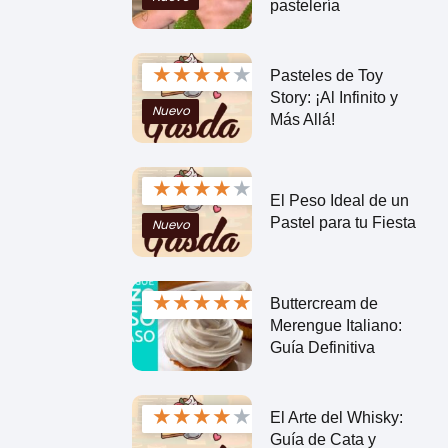
pastelería
★
★
★
★
★
Pasteles de Toy
Story: ¡Al Infinito y
Nuevo
Más Allá!
★
★
★
★
★
El Peso Ideal de un
Pastel para tu Fiesta
Nuevo
★
★
★
★
★
Buttercream de
Merengue Italiano:
Guía Definitiva
a
★
★
★
★
★
El Arte del Whisky:
Guía de Cata y