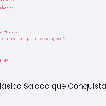
 Saladas
un Ícono
ra verdura?
e Tres Leches no quede empalagoso?
ohol?
 Clásico Salado que Conquist