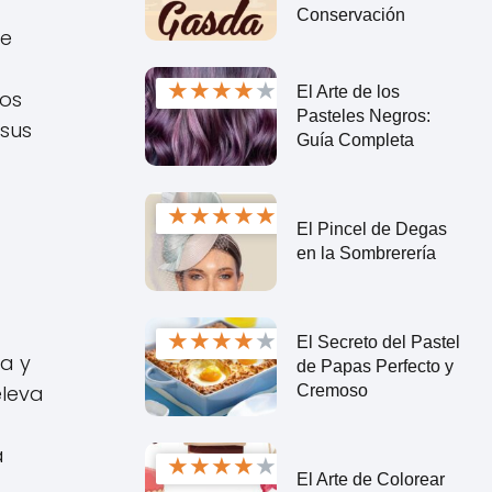
Conservación
re
★
★
★
★
★
El Arte de los
mos
Pasteles Negros:
 sus
Guía Completa
★
★
★
★
★
El Pincel de Degas
en la Sombrerería
★
★
★
★
★
El Secreto del Pastel
a y
de Papas Perfecto y
eleva
Cremoso
a
★
★
★
★
★
El Arte de Colorear