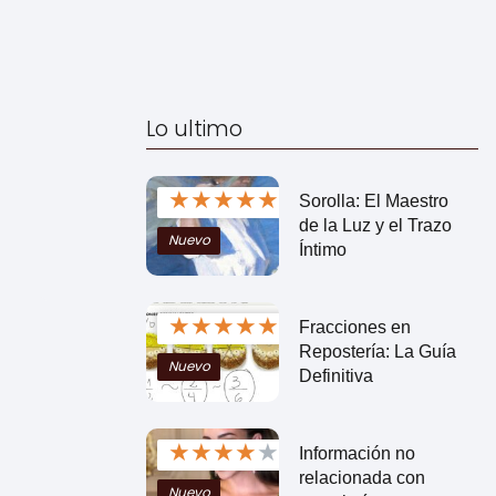
Lo ultimo
★
★
★
★
★
Sorolla: El Maestro
de la Luz y el Trazo
Nuevo
Íntimo
★
★
★
★
★
Fracciones en
Repostería: La Guía
Nuevo
Definitiva
★
★
★
★
★
Información no
relacionada con
Nuevo