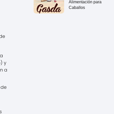
Alimentación para
Caballos
 de
la
) y
ón a
 de
s