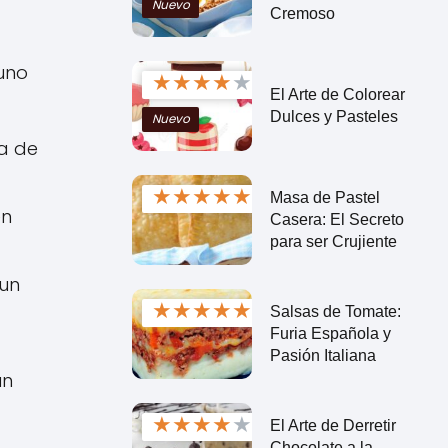
Nuevo
Cremoso
uno
★
★
★
★
★
El Arte de Colorear
Dulces y Pasteles
Nuevo
na de
★
★
★
★
★
Masa de Pastel
en
Casera: El Secreto
para ser Crujiente
 un
★
★
★
★
★
Salsas de Tomate:
Furia Española y
Pasión Italiana
un
★
★
★
★
★
El Arte de Derretir
Chocolate a la