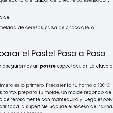
 que equilibra el dulzor de la leche condensada y
olde.
elada de cerezas, salsa de chocolate, o
arar el Pastel Paso a Paso
y te aseguramos un
postre
espectacular. La clave e
imero es lo primero. Precalienta tu horno a 180°C
ras tanto, prepara tu molde. Un molde redondo de
lo generosamente con mantequilla y luego espol
r toda la superficie. Sacude el exceso de harina.