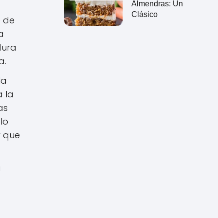
Almendras: Un
Clásico
e de
a
dura
a.
la
a la
as
lo
r que
a