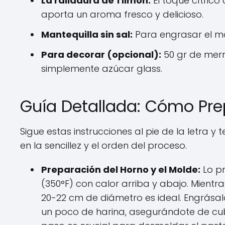
La ralladura de 1 limón:
El toque cítrico
aporta un aroma fresco y delicioso.
Mantequilla sin sal:
Para engrasar el m
Para decorar (opcional):
50 gr de merm
simplemente azúcar glass.
Guía Detallada: Cómo Prep
Sigue estas instrucciones al pie de la letra 
en la sencillez y el orden del proceso.
Preparación del Horno y el Molde:
Lo pr
(350°F) con calor arriba y abajo. Mient
20-22 cm de diámetro es ideal. Engrása
un poco de harina, asegurándote de cubri