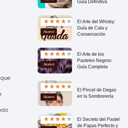
Guía Definitiva
★
★
★
★
★
El Arte del Whisky:
Guía de Cata y
Nuevo
Conservación
★
★
★
★
★
El Arte de los
Pasteles Negros:
Nuevo
Guía Completa
 que
★
★
★
★
★
El Pincel de Degas
e
en la Sombrerería
Nuevo
todo
★
★
★
★
★
El Secreto del Pastel
de Papas Perfecto y