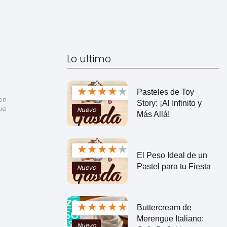
Lo ultimo
★
★
★
★
★
Pasteles de Toy
n 
Story: ¡Al Infinito y
e 
Nuevo
Más Allá!
★
★
★
★
★
El Peso Ideal de un
Pastel para tu Fiesta
Nuevo
★
★
★
★
★
Buttercream de
Merengue Italiano:
Nuevo