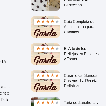
Perfección
★
★
★
★
★
Guía Completa de
Alimentación para
Caballos
★
★
★
★
★
El Arte de los
Reflejos en Pasteles
y Tortas
stá
★
★
★
★
★
Caramelos Blandos
Caseros: La Receta
 unos
Definitiva
vorea
 Este
★
★
★
★
★
Tarta de Zanahoria y