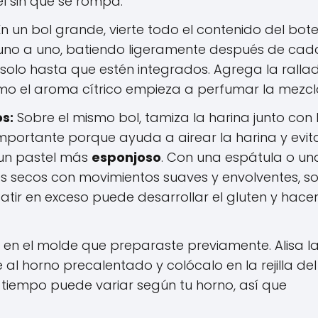
l sin que se rompa.
n un bol grande, vierte todo el contenido del bot
 uno a uno, batiendo ligeramente después de cad
, solo hasta que estén integrados. Agrega la ralla
ómo el aroma cítrico empieza a perfumar la mezcl
s:
Sobre el mismo bol, tamiza la harina junto con 
mportante porque ayuda a airear la harina y evit
 un pastel más
esponjoso
. Con una espátula o un
tes secos con movimientos suaves y envolventes, so
atir en exceso puede desarrollar el gluten y hace
en el molde que preparaste previamente. Alisa l
e al horno precalentado y colócalo en la rejilla del
 tiempo puede variar según tu horno, así que