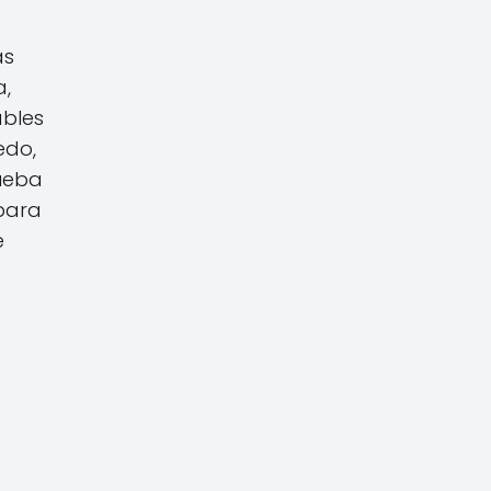
as
a,
ables
edo,
rueba
 para
e