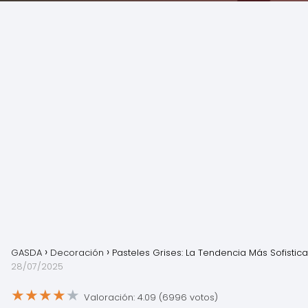
GASDA
Decoración
Pasteles Grises: La Tendencia Más Sofistic
28/07/2025
★
★
★
★
★
Valoración: 4.09 (6996 votos)