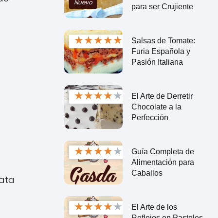
Nuevo
para ser Crujiente
★
★
★
★
★
Salsas de Tomate:
Furia Española y
Pasión Italiana
★
★
★
★
★
El Arte de Derretir
Chocolate a la
Perfección
★
★
★
★
★
Guía Completa de
Alimentación para
Caballos
rata
★
★
★
★
★
El Arte de los
Reflejos en Pasteles