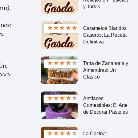
y Tortas
am),
lando
★
★
★
★
★
Caramelos Blandos
es
Caseros: La Receta
Definitiva
★
★
★
★
★
Tarta de Zanahoria y
ón,
Almendras: Un
olvo
Clásico
★
★
★
★
★
Antifaces
Comestibles: El Arte
de Decorar Pasteles
★
★
★
★
★
La Cocina: