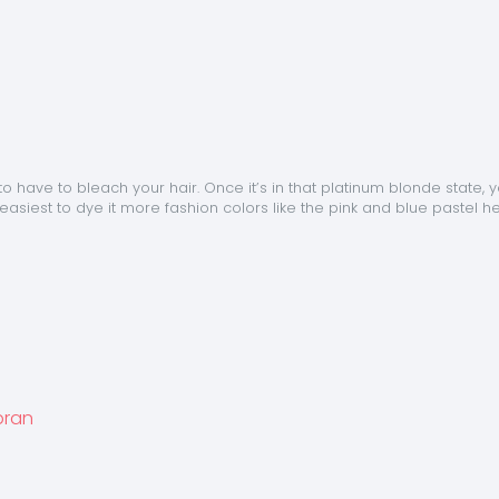
to have to bleach your hair. Once it’s in that platinum blonde state, y
s easiest to dye it more fashion colors like the pink and blue pastel he
bran