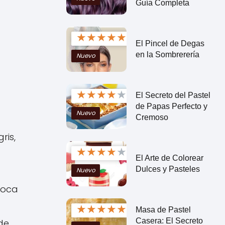
Guía Completa
★
★
★
★
★
El Pincel de Degas
en la Sombrerería
Nuevo
★
★
★
★
★
El Secreto del Pastel
de Papas Perfecto y
Nuevo
Cremoso
ris,
★
★
★
★
★
El Arte de Colorear
Dulces y Pasteles
Nuevo
evoca
★
★
★
★
★
Masa de Pastel
Casera: El Secreto
de