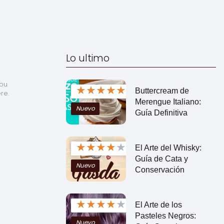
Lo ultimo
ou 
★
★
★
★
★
Buttercream de
re.
Merengue Italiano:
Nuevo
Guía Definitiva
★
★
★
★
★
El Arte del Whisky:
Guía de Cata y
Nuevo
Conservación
★
★
★
★
★
El Arte de los
Pasteles Negros:
Nuevo