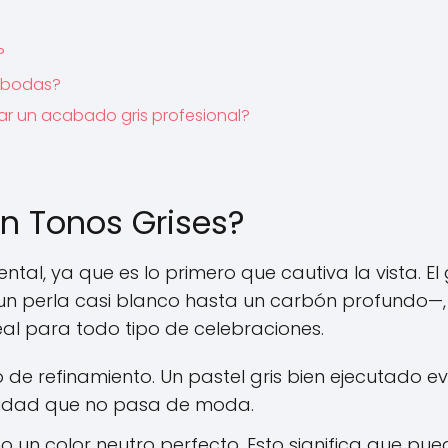
?
e bodas?
ar un acabado gris profesional?
en Tonos Grises?
tal, ya que es lo primero que cautiva la vista. El g
n perla casi blanco hasta un carbón profundo—,
eal para todo tipo de celebraciones.
mo de refinamiento. Un pastel gris bien ejecutado 
rnidad que no pasa de moda.
un color neutro perfecto. Esto significa que pue