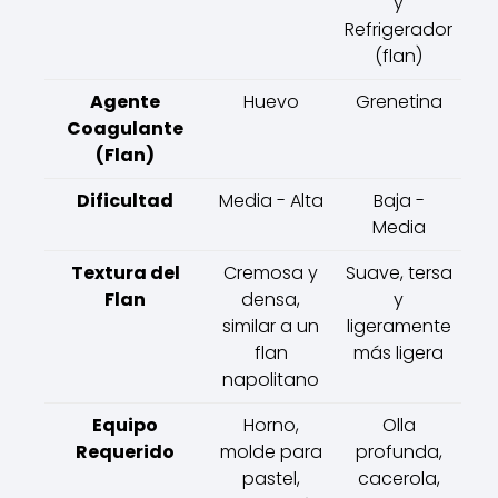
y
Refrigerador
(flan)
Agente
Huevo
Grenetina
Coagulante
(Flan)
Dificultad
Media - Alta
Baja -
Media
Textura del
Cremosa y
Suave, tersa
Flan
densa,
y
similar a un
ligeramente
flan
más ligera
napolitano
Equipo
Horno,
Olla
Requerido
molde para
profunda,
pastel,
cacerola,