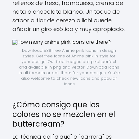
rellenos de fresa, frambuesa, crema de
nata o chocolate blanco. Un toque de
sabor a flor de cerezo o lichi puede
añadir un giro exótico y muy apropiado.
Download 539 free Anime pink Icons in design 
styles. Get free icons of Anime pink in style for 
your design. Our free images are pixel perfect 
and available in png and vector. Download icons 
in all formats or edit them for your designs. You're 
also welcome to check new icons and popular 
icons.
¿Cómo consigo que los
colores no se mezclen en el
buttercream?
La técnica del "dique" o "barrera" es