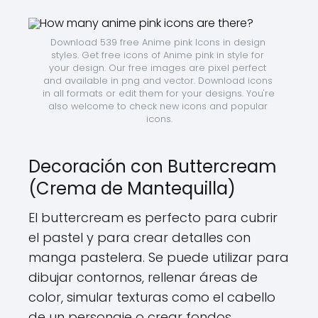
Download 539 free Anime pink Icons in design 
styles. Get free icons of Anime pink in style for 
your design. Our free images are pixel perfect 
and available in png and vector. Download icons 
in all formats or edit them for your designs. You're 
also welcome to check new icons and popular 
icons.
Decoración con Buttercream
(Crema de Mantequilla)
El buttercream es perfecto para cubrir
el pastel y para crear detalles con
manga pastelera. Se puede utilizar para
dibujar contornos, rellenar áreas de
color, simular texturas como el cabello
de un personaje o crear fondos