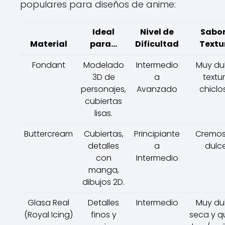
populares para diseños de anime:
Ideal
Nivel de
Sabor
Material
para...
Dificultad
Textu
Fondant
Modelado
Intermedio
Muy dul
3D de
a
textu
personajes,
Avanzado
chiclo
cubiertas
lisas.
Buttercream
Cubiertas,
Principiante
Cremos
detalles
a
dulce
con
Intermedio
manga,
dibujos 2D.
Glasa Real
Detalles
Intermedio
Muy dul
(Royal Icing)
finos y
seca y 