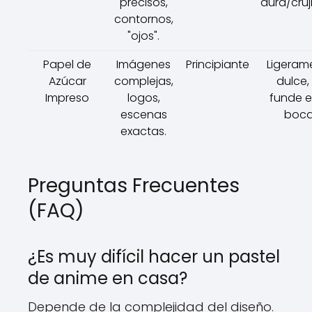
precisos,
dura/cruj
contornos,
"ojos".
Papel de
Imágenes
Principiante
Ligeram
Azúcar
complejas,
dulce,
Impreso
logos,
funde e
escenas
boca
exactas.
Preguntas Frecuentes
(FAQ)
¿Es muy difícil hacer un pastel
de anime en casa?
Depende de la complejidad del diseño.