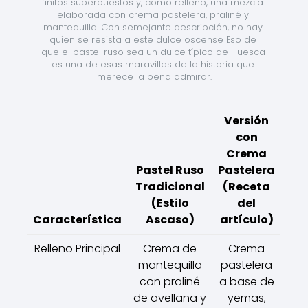
finitos superpuestos y, como relleno, una mezcla 
elaborada con crema pastelera, praliné y 
mantequilla. Con semejante descripción, no hay 
quien se resista a este dulce oscense Eso de 
que el pastel ruso sea un dulce típico de Huesca 
es una de esas maravillas de la historia que 
merece la pena admirar.
Versión
con
Crema
Pastel Ruso
Pastelera
Tradicional
(Receta
(Estilo
del
Característica
Ascaso)
artículo)
Relleno Principal
Crema de
Crema
mantequilla
pastelera
con praliné
a base de
de avellana y
yemas,