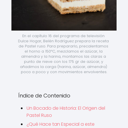
En el capítulo 16 del programa de televisión 
Dulce Hogar, Belén Rodríguez prepara la receta 
de Pastel ruso. Para prepararlo, precalentamos 
el horno a 150ºC, mezclamos el azúcar, la 
almendra y la harina, montamos las claras a 
punto de nieve con los 175 gr de azúcar, y 
añadimos la carga (harina, azúcar, almendra) 
poco a poco y con movimientos envolventes.
Índice de Contenido
Un Bocado de Historia: El Origen del
Pastel Ruso
¿Qué Hace tan Especial a este