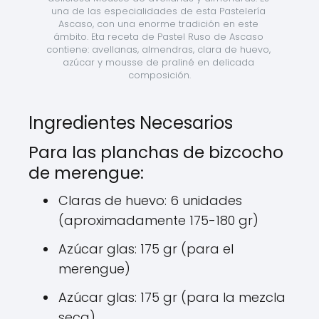
una de las especialidades de esta Pastelería 
Ascaso, con una enorme tradición en este 
ámbito. Eta receta de Pastel Ruso de Ascaso 
contiene: avellanas, almendras, clara de huevo, 
azúcar y mousse de praliné en delicada 
composición.
Ingredientes Necesarios
Para las planchas de bizcocho
de merengue:
Claras de huevo: 6 unidades
(aproximadamente 175-180 gr)
Azúcar glas: 175 gr (para el
merengue)
Azúcar glas: 175 gr (para la mezcla
seca)