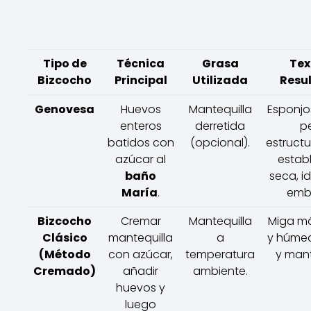
Tipo de
Técnica
Grasa
Tex
Bizcocho
Principal
Utilizada
Resu
Genovesa
Huevos
Mantequilla
Esponjos
enteros
derretida
p
batidos con
(opcional).
estruct
azúcar al
establ
baño
seca, i
María
.
emb
Bizcocho
Cremar
Mantequilla
Miga m
Clásico
mantequilla
a
y húmed
(Método
con azúcar,
temperatura
y man
Cremado)
añadir
ambiente.
huevos y
luego