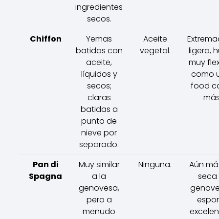
ingredientes
secos.
Chiffon
Yemas
Aceite
Extrem
batidas con
vegetal.
ligera,
aceite,
muy flex
líquidos y
como u
secos;
food c
claras
más 
batidas a
punto de
nieve por
separado.
Pan di
Muy similar
Ninguna.
Aún más
Spagna
a la
seca 
genovesa,
genoves
pero a
espon
menudo
excelen