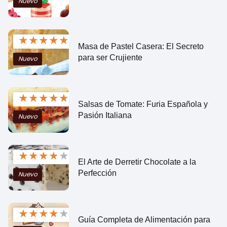
Nuevo
★
★
★
★
★
Masa de Pastel Casera: El Secreto
para ser Crujiente
Nuevo
★
★
★
★
★
Salsas de Tomate: Furia Española y
Pasión Italiana
Nuevo
★
★
★
★
★
El Arte de Derretir Chocolate a la
Perfección
Nuevo
★
★
★
★
★
Guía Completa de Alimentación para